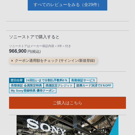
すべてのレビューをみる（全29件）
ソニーストアで購入すると
ソニーストアはメーカー保証内容
＜3年＞
付き
966,900
円(税込)
クーポン適用額をチェック (サインイン/新規登録)
翌日出荷
24回払いまで分割払手数料0％
長期保証サービス
長期保証 会員限定特典
残価設定クレジット
提携カード決済で3％OFF
My Sony登録特典 優待クーポン
ご購入はこちら