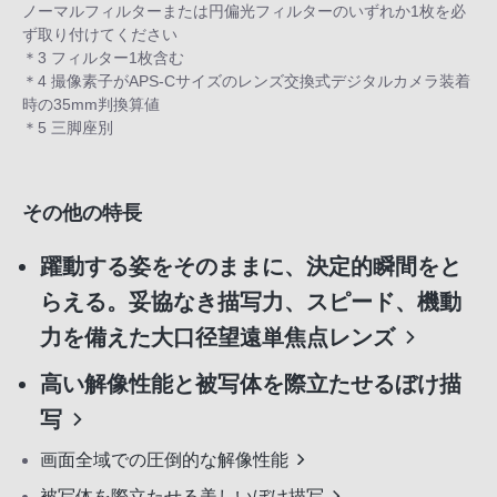
ノーマルフィルターまたは円偏光フィルターのいずれか1枚を必
ず取り付けてください
＊3 フィルター1枚含む
＊4 撮像素子がAPS-Cサイズのレンズ交換式デジタルカメラ装着
時の35mm判換算値
＊5 三脚座別
その他の特長
躍動する姿をそのままに、決定的瞬間をと
らえる。妥協なき描写力、スピード、機動
力を備えた大口径望遠単焦点レンズ
高い解像性能と被写体を際立たせるぼけ描
写
画面全域での圧倒的な解像性能
被写体を際立たせる美しいぼけ描写