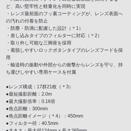
ど、高い堅牢性と軽量化を同時に実現
・レンズ最前面のフッ素コーティングが、レンズ表面へ
の汚れの付着を防止
・防塵・防滴に配慮した設計（＊1）
・差し込みタイプのフィルターに対応（＊2）
・取り外し可能な三脚座を採用
・着脱しやすいロックボタンタイプのレンズフードを採
用
・輸送時の振動や外部からの衝撃からレンズを守り、持
ち運びしやすい専用ケースを付属
●レンズ構成：17群21枚（＊3）
●最短撮影距離：2.0m
●最大撮影倍率：0.16倍
●焦点距離：300mm
●焦点距離イメージ（＊4）：450mm
●フィルター径：40.5mm
●大きさ：最大径124mm × 長さ265mm