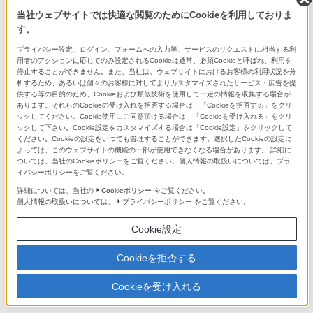
当社ウェブサイトでは快適な閲覧のためにCookieを利用しておりま
Aマウントレンズ/アクセサリーシステ
す。
ムチャート
プライバシー設定、ログイン、フォームへの入力等、サービスのリクエストに相当する利
用者のアクションに応じてのみ設定されるCookieは通常、必須Cookieと呼ばれ、利用を
停止することができません。また、当社は、ウェブサイトにおけるお客様の利用状況を分
析するため、あるいは個々のお客様に対してよりカスタマイズされたサービス・広告を提
供する等の目的のため、Cookieおよび類似技術を使用して一定の情報を収集する場合が
あります。それらのCookieの受け入れを拒否する場合は、「Cookieを拒否する」をクリ
ックしてください。Cookie使用にご同意頂ける場合は、「Cookieを受け入れる」をクリ
ックして下さい。Cookie設定をカスタマイズする場合は「Cookie設定」をクリックして
ください。Cookieの設定をいつでも管理することができます。選択したCookieの設定に
Eマウントレンズラインアップ
よっては、このウェブサイトの機能の一部が使用できなくなる場合があります。 詳細に
充実したレンズでこだわりの表現を
ついては、当社のCookieポリシーをご覧ください。個人情報の取扱いについては、プラ
イバシーポリシーをご覧ください。
詳細については、当社の
Cookieポリシー
をご覧ください。
個人情報の取扱いについては、
プライバシーポリシー
をご覧ください。
Cookie設定
Cookieを拒否する
Aマウントレンズラインアップ
充実したレンズでこだわりの表現を
Cookieを受け入れる