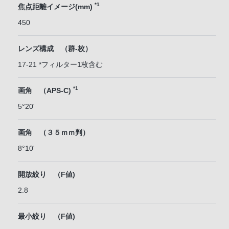
*1
焦点距離イメージ(mm)
450
レンズ構成 （群-枚）
17-21 *フィルター1枚含む
*1
画角 （APS-C)
5°20'
画角 （３５ｍｍ判）
8°10'
開放絞り （F値)
2.8
最小絞り （F値)