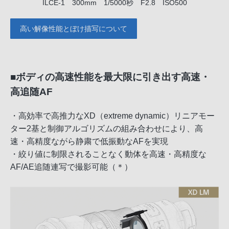
ILCE-1 300mm 1/5000秒 F2.8 ISO500
高い解像性能とぼけ描写について
■ボディの高速性能を最大限に引き出す高速・
高追随AF
・高効率で高推力なXD（extreme dynamic）リニアモー
ター2基と制御アルゴリズムの組み合わせにより、高
速・高精度ながら静粛で低振動なAFを実現
・絞り値に制限されることなく動体を高速・高精度な
AF/AE追随連写で撮影可能（＊）