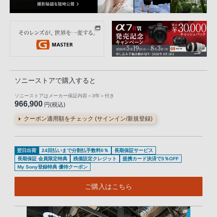
ソニーストアで購入すると
ソニーストアはメーカー保証内容
＜3年＞
付き
966,900
円(税込)
クーポン適用額をチェック (サインイン/新規登録)
翌日出荷
24回払いまで分割払手数料0％
長期保証サービス
長期保証 会員限定特典
残価設定クレジット
提携カード決済で3％OFF
My Sony登録特典 優待クーポン
ご購入はこちら