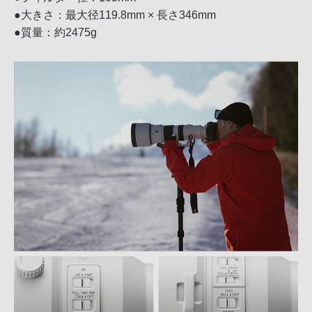
●大きさ：最大径119.8mm × 長さ346mm
●質量：約2475g