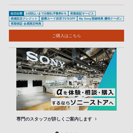
当日出荷
24回払いまで分割払手数料0％
長期保証サービス
残価設定クレジット
提携カード決済で3％OFF
My Sony登録特典 優待クーポン
長期保証 会員限定特典
ご購入はこちら
専門のスタッフが詳しくご案内します
長期
便利