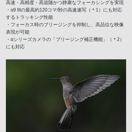
高速・高精度・高追随かつ静粛なフォーカシングを実現
・α9 IIIの最高約120コマ/秒の高速連写（＊1）にも対応
するトラッキング性能
・フォーカス時のブリージングを抑制し、高品位な映像
表現が可能
・αシリーズカメラの「ブリージング補正機能」（＊2）
にも対応