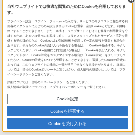
当社ウェブサイトでは快適な閲覧のためにCookieを利用しておりま
す。
プライバシー設定、ログイン、フォームへの入力等、サービスのリクエストに相当する利
用者のアクションに応じてのみ設定されるCookieは通常、必須Cookieと呼ばれ、利用を
停止することができません。また、当社は、ウェブサイトにおけるお客様の利用状況を分
析するため、あるいは個々のお客様に対してよりカスタマイズされたサービス・広告を提
供する等の目的のため、Cookieおよび類似技術を使用して一定の情報を収集する場合が
あります。それらのCookieの受け入れを拒否する場合は、「Cookieを拒否する」をクリ
ソニーストア
ックしてください。Cookie使用にご同意頂ける場合は、「Cookieを受け入れる」をクリ
ソニーの直営店「ソニーストア」では、オリジナル商品、長期保証な
ックして下さい。Cookie設定をカスタマイズする場合は「Cookie設定」をクリックして
ど豊富なサービスや特典をご提供しています。
ください。Cookieの設定をいつでも管理することができます。選択したCookieの設定に
よっては、このウェブサイトの機能の一部が使用できなくなる場合があります。 詳細に
ソニーストアお買い物情報
ついては、当社のCookieポリシーをご覧ください。個人情報の取扱いについては、プラ
イバシーポリシーをご覧ください。
キャンペーン・オリジナル商品
詳細については、当社の
Cookieポリシー
をご覧ください。
個人情報の取扱いについては、
プライバシーポリシー
をご覧ください。
現在実施中のさまざまなキャンペーンや、販売中のオリジナル商
品をご紹介します。
Cookie設定
特典・サービス
Cookieを拒否する
長期保証や商品の設置サービス、また、購入金額に応じた各種ご
Cookieを受け入れる
優待など、豊富なサービスと特典をご紹介します。