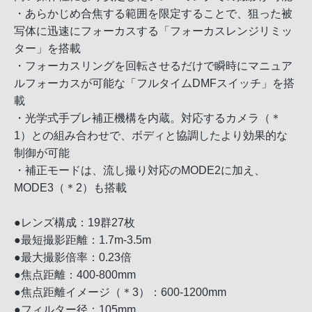
・あらかじめ合焦する範囲を限定することで、狙った被
写体に迅速にフォーカスする「フォーカスレンジリミッ
ター」を搭載
・フォーカスリングを回転させるだけで瞬時にマニュア
ルフォーカスが可能な「フルタイムDMFスイッチ」を搭
載
・光学式手ブレ補正機構を内蔵。対応するカメラ（＊
1）との組み合わせで、ボディと協調したより効果的な
制御が可能
・補正モードは、流し撮り対応のMODE2に加え、
MODE3（＊2）も搭載
●レンズ構成：19群27枚
●最短撮影距離：1.7m-3.5m
●最大撮影倍率：0.23倍
●焦点距離：400-800mm
●焦点距離イメージ（＊3）：600-1200mm
●フィルター径：105mm