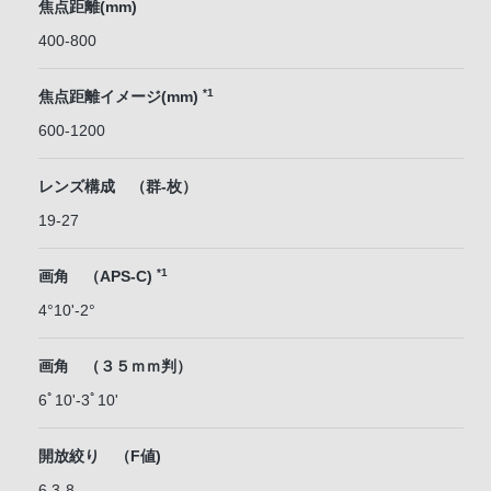
焦点距離(mm)
400-800
*1
焦点距離イメージ(mm)
600-1200
レンズ構成 （群-枚）
19-27
*1
画角 （APS-C)
4°10'-2°
画角 （３５ｍｍ判）
6ﾟ10'-3ﾟ10'
開放絞り （F値)
6.3-8