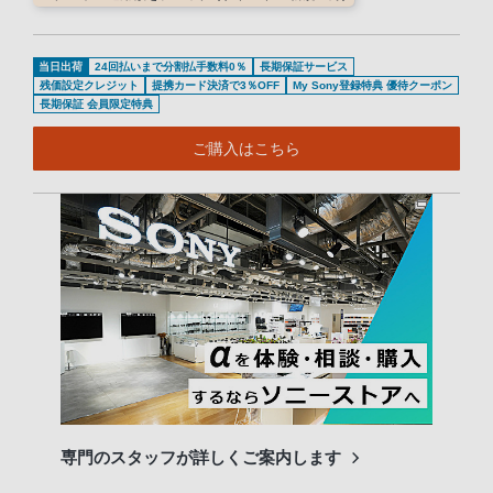
当日出荷
24回払いまで分割払手数料0％
長期保証サービス
残価設定クレジット
提携カード決済で3％OFF
My Sony登録特典 優待クーポン
長期保証 会員限定特典
ご購入はこちら
専門のスタッフが詳しくご案内します
長期
便利