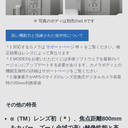
※ 写真のボディは別売のα1 IIです
高い機動力と洗練された操作性について
＊1 対応するカメラは
サポートページ
をご覧ください。補
正効果はレンズによって異なります
＊2 MODE3をお使いたただくには本体ソフトウェアを最新のバ
ージョンにアップデートする必要があります。カメラボディとの
機能互換性の詳細はサポートページをご覧ください
＊3 撮像素子がAPS-Cサイズのレンズ交換式デジタルカメラ装着
時の35mm判換算値
その他の特長
α（TM）レンズ初（＊）、焦点距離800mm
をカバー。ズーム全域で高い解像性能と高