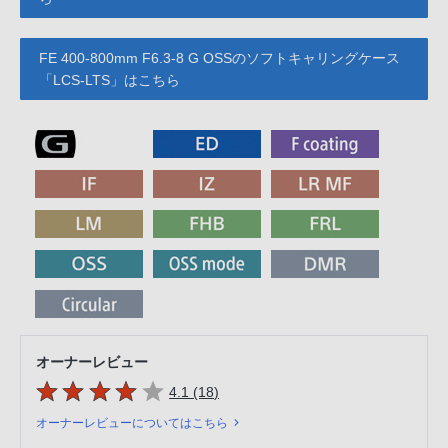
FE 400-800mm F6.3-8 G OSSのソフトキャリングケース
「LCS-LTS」はこちら
オーナーレビュー
5つの星のうち
件のレビュー
4.1 (18
)
オーナーレビューについてはこちら