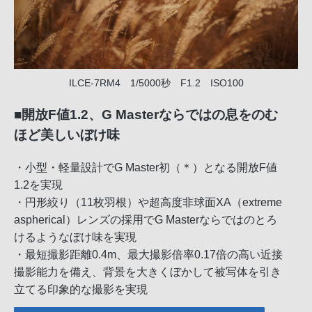
ILCE-7RM4 1/5000秒 F1.2 ISO100
■開放F値1.2、G Masterならではの息をのむ
ほど美しいぼけ味
・小型・軽量設計でG Master初（＊）となる開放F値
1.2を実現
・円形絞り（11枚羽根）や超高度非球面XA（extreme
aspherical）レンズの採用でG Masterならではのとろ
けるようなぼけ味を実現
・最短撮影距離0.4m、最大撮影倍率0.17倍の高い近接
撮影能力を備え、背景を大きくぼかして被写体を引き
立てる印象的な撮影を実現