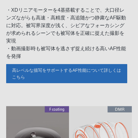
・XDリニアモーターを4基搭載することで、大口径レ
ンズながらも高速・高精度・高追随かつ静粛なAF駆動
に対応。被写界深度が浅く、シビアなフォーカシング
が求められるシーンでも被写体を正確に捉えた撮影を
実現
・動画撮影時も被写体を逃さず捉え続ける高いAF性能
を発揮
高レベルな描写をサポートするAF性能について詳しくは
こちら