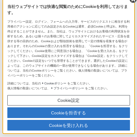
当社ウェブサイトでは快適な閲覧のためにCookieを利用しておりま
す。
プライバシー設定、ログイン、フォームへの入力等、サービスのリクエストに相当する利
用者のアクションに応じてのみ設定されるCookieは通常、必須Cookieと呼ばれ、利用を
ソニーのEマウントレンズ
停止することができません。また、当社は、ウェブサイトにおけるお客様の利用状況を分
析するため、あるいは個々のお客様に対してよりカスタマイズされたサービス・広告を提
レンズを交換して、今まで撮れなかっ
供する等の目的のため、Cookieおよび類似技術を使用して一定の情報を収集する場合が
た写真を撮影しよう
あります。それらのCookieの受け入れを拒否する場合は、「Cookieを拒否する」をクリ
ックしてください。Cookie使用にご同意頂ける場合は、「Cookieを受け入れる」をクリ
ックして下さい。Cookie設定をカスタマイズする場合は「Cookie設定」をクリックして
ください。Cookieの設定をいつでも管理することができます。選択したCookieの設定に
よっては、このウェブサイトの機能の一部が使用できなくなる場合があります。 詳細に
ついては、当社のCookieポリシーをご覧ください。個人情報の取扱いについては、プラ
イバシーポリシーをご覧ください。
詳細については、当社の
Cookieポリシー
をご覧ください。
個人情報の取扱いについては、
プライバシーポリシー
をご覧ください。
Cookie設定
Cookieを拒否する
ソニーストア
ソニーの直営店「ソニーストア」では、オリジナル商品、長期保証な
ど豊富なサービスや特典をご提供しています。
Cookieを受け入れる
ソニーストアお買い物情報