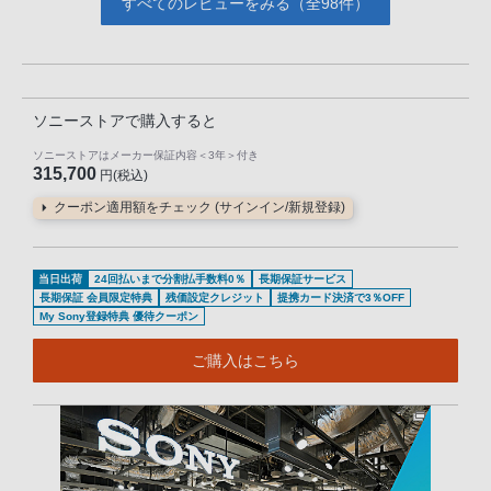
すべてのレビューをみる（全98件）
ソニーストアで購入すると
ソニーストアはメーカー保証内容
＜3年＞
付き
315,700
円(税込)
クーポン適用額をチェック (サインイン/新規登録)
当日出荷
24回払いまで分割払手数料0％
長期保証サービス
長期保証 会員限定特典
残価設定クレジット
提携カード決済で3％OFF
My Sony登録特典 優待クーポン
ご購入はこちら