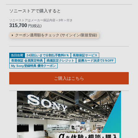
ソニーストアで購入すると
ソニーストアはメーカー保証内容
＜3年＞
付き
315,700
円(税込)
クーポン適用額をチェック (サインイン/新規登録)
当日出荷
24回払いまで分割払手数料0％
長期保証サービス
長期保証 会員限定特典
残価設定クレジット
提携カード決済で3％OFF
My Sony登録特典 優待クーポン
ご購入はこちら