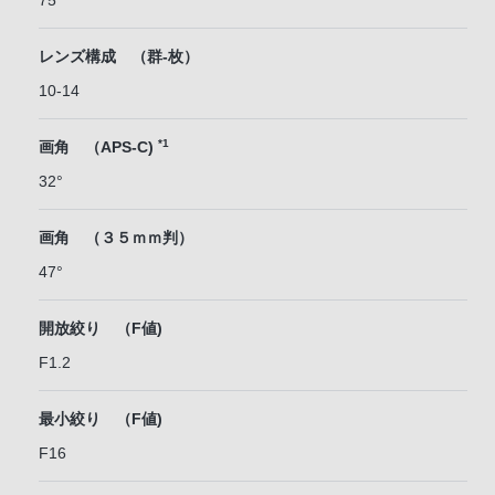
75
レンズ構成 （群-枚）
10-14
*1
画角 （APS-C)
32°
画角 （３５ｍｍ判）
47°
開放絞り （F値)
F1.2
最小絞り （F値)
F16