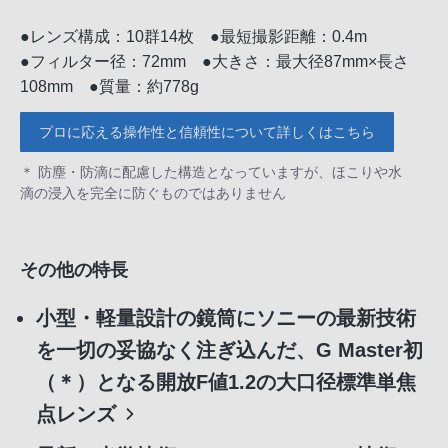
●レンズ構成：10群14枚 ●最短撮影距離：0.4m
●フィルター径：72mm ●大きさ：最大径87mm×長さ
108mm ●質量：約778g
プロに応える操作性と信頼性について詳しくはこちら
＊ 防塵・防滴に配慮した構造となっていますが、ほこりや水
滴の浸入を完全に防ぐものではありません
その他の特長
小型・軽量設計の鏡筒にソニーの最新技術
を一切の妥協なく注ぎ込んだ、G Master初
（＊）となる開放F値1.2の大口径標準単焦
点レンズ