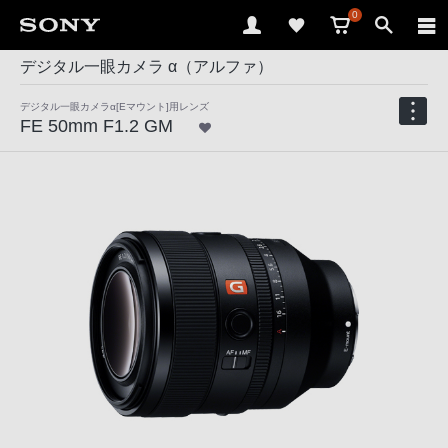
0
デジタル一眼カメラ α（アルファ）
デジタル一眼カメラα[Eマウント]用レンズ
FE 50mm F1.2 GM