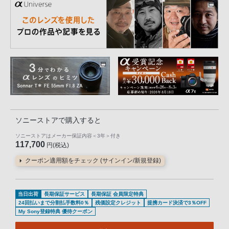
ソニーストアで購入すると
ソニーストアはメーカー保証内容
＜3年＞
付き
117,700
円(税込)
クーポン適用額をチェック (サインイン/新規登録)
当日出荷
長期保証サービス
長期保証 会員限定特典
24回払いまで分割払手数料0％
残価設定クレジット
提携カード決済で3％OFF
My Sony登録特典 優待クーポン