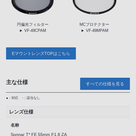
円偏光
フィルター
MC
プロテクター
► VF-49CPAM
► VF-49MPAM
EマウントレンズTOPはこちら
主な仕様
すべての仕様を見る
●：対応
-：該当なし
レンズ仕様
名称
Sonnar T* FE 55mm F1.8 ZA