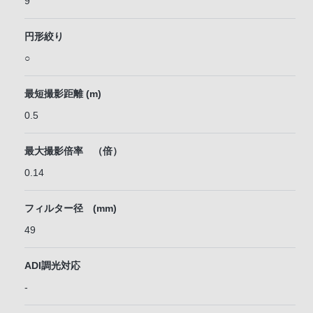
9
円形絞り
○
最短撮影距離 (m)
0.5
最大撮影倍率 （倍）
0.14
フィルター径 (mm)
49
ADI調光対応
-