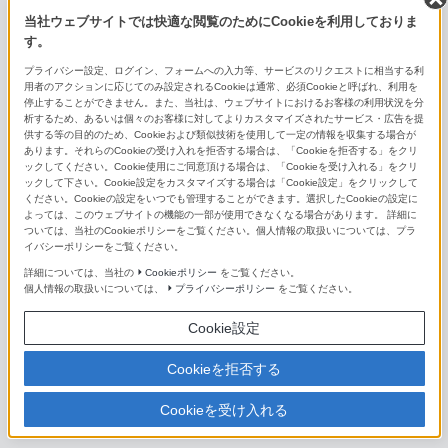
当社ウェブサイトでは快適な閲覧のためにCookieを利用しておりま
FE 14mm F1.8 GM
す。
FE 16mm F1.8 G
プライバシー設定、ログイン、フォームへの入力等、サービスのリクエストに相当する利
用者のアクションに応じてのみ設定されるCookieは通常、必須Cookieと呼ばれ、利用を
停止することができません。また、当社は、ウェブサイトにおけるお客様の利用状況を分
FE 20mm F1.8 G
析するため、あるいは個々のお客様に対してよりカスタマイズされたサービス・広告を提
供する等の目的のため、Cookieおよび類似技術を使用して一定の情報を収集する場合が
FE 24mm F1.4 GM
あります。それらのCookieの受け入れを拒否する場合は、「Cookieを拒否する」をクリ
ックしてください。Cookie使用にご同意頂ける場合は、「Cookieを受け入れる」をクリ
ックして下さい。Cookie設定をカスタマイズする場合は「Cookie設定」をクリックして
FE 24mm F2.8 G
ください。Cookieの設定をいつでも管理することができます。選択したCookieの設定に
よっては、このウェブサイトの機能の一部が使用できなくなる場合があります。 詳細に
FE 28mm F2
ついては、当社のCookieポリシーをご覧ください。個人情報の取扱いについては、プラ
イバシーポリシーをご覧ください。
FE 35mm F1.4 GM
詳細については、当社の
Cookieポリシー
をご覧ください。
個人情報の取扱いについては、
プライバシーポリシー
をご覧ください。
Distagon T* FE 35mm F1.4 ZA
Cookie設定
FE 35mm F1.8
Cookieを拒否する
Sonnar T* FE 35mm F2.8 ZA
Cookieを受け入れる
FE 40mm F2.5 G