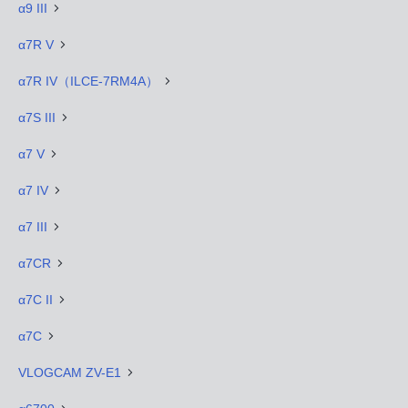
α9 III
α7R V
α7R IV（ILCE-7RM4A）
α7S III
α7 V
α7 IV
α7 III
α7CR
α7C II
α7C
VLOGCAM ZV-E1