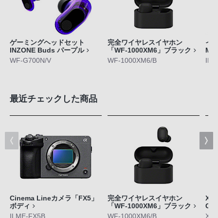
ゲーミングヘッドセット
完全ワイヤレスイヤホン
イン
INZONE Buds パープル
「WF-1000XM6」ブラック
M5
WF-G700N/V
WF-1000XM6/B
IER
最近チェックした商品
Cinema Lineカメラ「FX5」
完全ワイヤレスイヤホン
Xpe
ボディ
「WF-1000XM6」ブラック
GE
ILME-FX5B
WF-1000XM6/B
XQ-