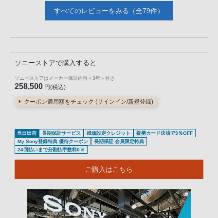
すべてのレビューをみる（全79件）
ソニーストアで購入すると
ソニーストアはメーカー保証内容
＜3年＞
付き
258,500
円(税込)
クーポン適用額をチェック (サインイン/新規登録)
当日出荷
長期保証サービス
残価設定クレジット
提携カード決済で3％OFF
My Sony登録特典 優待クーポン
長期保証 会員限定特典
24回払いまで分割払手数料0％
ご購入はこちら