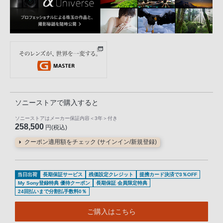
ソニーストアで購入すると
ソニーストアはメーカー保証内容
＜3年＞
付き
258,500
円(税込)
クーポン適用額をチェック (サインイン/新規登録)
当日出荷
長期保証サービス
残価設定クレジット
提携カード決済で3％OFF
My Sony登録特典 優待クーポン
長期保証 会員限定特典
24回払いまで分割払手数料0％
ご購入はこちら