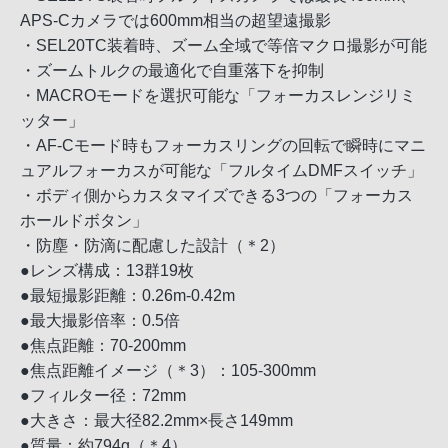
APS-Cカメラでは600mm相当の超望遠撮影
・SEL20TC装着時、ズーム全域で等倍マクロ撮影が可能
・ズームトルクの最適化で自重落下を抑制
・MACROモードを選択可能な「フォーカスレンジリミ
ッター」
・AF-Cモード時もフォーカスリングの回転で瞬時にマニ
ュアルフォーカスが可能な「フルタイムDMFスイッチ」
・ボディ側からカスタマイズできる3つの「フォーカス
ホールドボタン」
・防塵・防滴に配慮した設計（＊2）
●レンズ構成：13群19枚
●最短撮影距離：0.26m-0.42m
●最大撮影倍率：0.5倍
●焦点距離：70-200mm
●焦点距離イメージ（＊3）：105-300mm
●フィルター径：72mm
●大きさ：最大径82.2mm×長さ149mm
●質量：約794g（＊4）