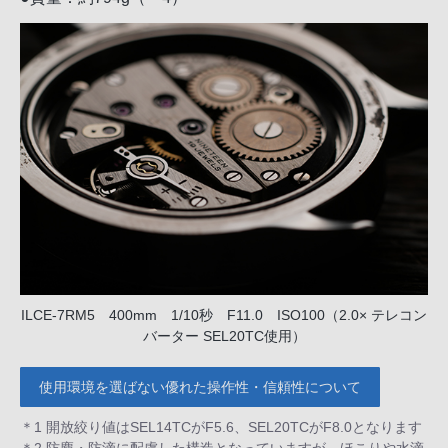
ILCE-7RM5 400mm 1/10秒 F11.0 ISO100（2.0× テレコン
バーター SEL20TC使用）
使用環境を選ばない優れた操作性・信頼性について
＊1 開放絞り値はSEL14TCがF5.6、SEL20TCがF8.0となります