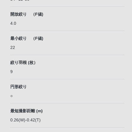
開放絞り （F値)
4.0
最小絞り （F値)
22
絞り羽根 (枚）
9
円形絞り
○
最短撮影距離 (m)
0.26(W)-0.42(T)