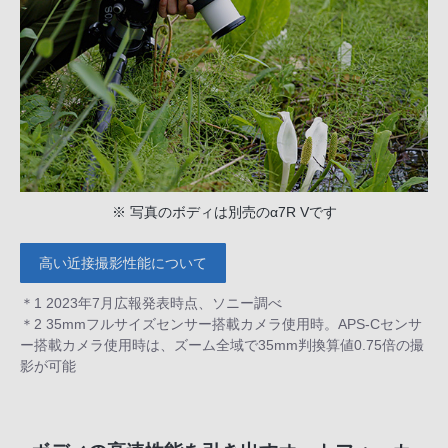
※ 写真のボディは別売のα7R Vです
高い近接撮影性能について
＊1 2023年7月広報発表時点、ソニー調べ
＊2 35mmフルサイズセンサー搭載カメラ使用時。APS-Cセンサ
ー搭載カメラ使用時は、ズーム全域で35mm判換算値0.75倍の撮
影が可能