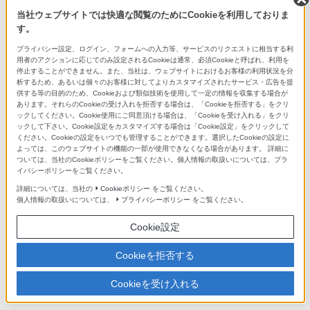
当社ウェブサイトでは快適な閲覧のためにCookieを利用しておりま
Aマウントレンズ/アクセサリーシステ
す。
ムチャート
プライバシー設定、ログイン、フォームへの入力等、サービスのリクエストに相当する利
用者のアクションに応じてのみ設定されるCookieは通常、必須Cookieと呼ばれ、利用を
停止することができません。また、当社は、ウェブサイトにおけるお客様の利用状況を分
析するため、あるいは個々のお客様に対してよりカスタマイズされたサービス・広告を提
供する等の目的のため、Cookieおよび類似技術を使用して一定の情報を収集する場合が
あります。それらのCookieの受け入れを拒否する場合は、「Cookieを拒否する」をクリ
ックしてください。Cookie使用にご同意頂ける場合は、「Cookieを受け入れる」をクリ
ックして下さい。Cookie設定をカスタマイズする場合は「Cookie設定」をクリックして
ください。Cookieの設定をいつでも管理することができます。選択したCookieの設定に
Eマウントレンズラインアップ
よっては、このウェブサイトの機能の一部が使用できなくなる場合があります。 詳細に
ついては、当社のCookieポリシーをご覧ください。個人情報の取扱いについては、プラ
充実したレンズでこだわりの表現を
イバシーポリシーをご覧ください。
詳細については、当社の
Cookieポリシー
をご覧ください。
個人情報の取扱いについては、
プライバシーポリシー
をご覧ください。
Cookie設定
Cookieを拒否する
Aマウントレンズラインアップ
Cookieを受け入れる
充実したレンズでこだわりの表現を