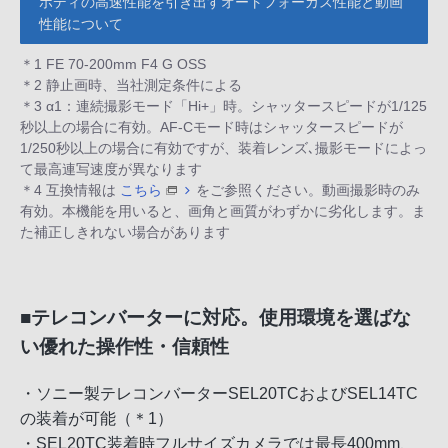
ボディの高速性能を引き出すオートフォーカス性能と動画
性能について
＊1 FE 70-200mm F4 G OSS
＊2 静止画時、当社測定条件による
＊3 α1：連続撮影モード「Hi+」時。シャッタースピードが1/125
秒以上の場合に有効。AF-Cモード時はシャッタースピードが
1/250秒以上の場合に有効ですが、装着レンズ､撮影モードによっ
て最高連写速度が異なります
＊4 互換情報は
こちら
をご参照ください。動画撮影時のみ
有効。本機能を用いると、画角と画質がわずかに劣化します。ま
た補正しきれない場合があります
■テレコンバーターに対応。使用環境を選ばな
い優れた操作性・信頼性
・ソニー製テレコンバーターSEL20TCおよびSEL14TC
の装着が可能（＊1）
・SEL20TC装着時フルサイズカメラでは最長400mm、