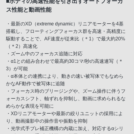
■ボディの高速性能を引き出すオートフォーカ
ス性能と動画性能
・最新のXD（extreme dynamic）リニアモーターを4基
搭載し、フローティングフォーカス群を高速・高精度に
駆動することで、AF速度が従来比（＊1）で最大約20%
（＊2）高速化
・ズーム中のフォーカス追随に対応
・α1との組み合わせで最高約30コマ/秒の高速連写（＊
3）が可能
・α本体との連携により、動きの速い被写体でもなめら
かなAF動作で被写体に追随
・フォーカス時のブリージングや、ズーム操作に伴うフ
ォーカスシフト、軸ずれを抑制し、動画に求められるな
めらかな表現を可能に
・XDリニアモーターや最新の絞りユニットの採用によ
り、動画撮影中の操作音や振動を抑制
・光学式手ブレ補正機構の内蔵に加え、対応するαシリ