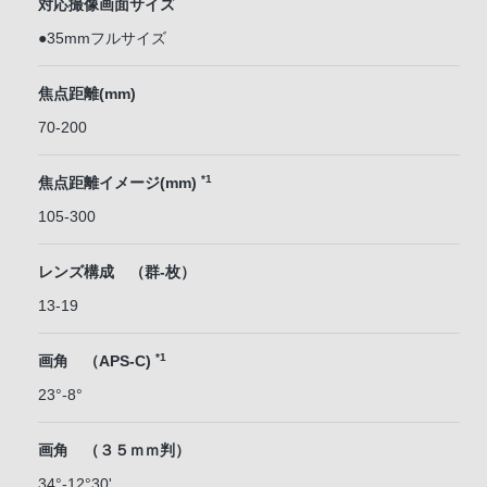
対応撮像画面サイズ
●35mmフルサイズ
焦点距離(mm)
70-200
*1
焦点距離イメージ(mm)
105-300
レンズ構成 （群-枚）
13-19
*1
画角 （APS-C)
23°-8°
画角 （３５ｍｍ判）
34°-12°30'