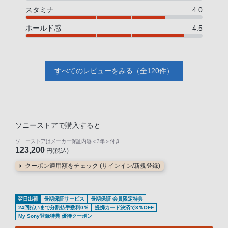
スタミナ
4.0
ホールド感
4.5
すべてのレビューをみる（全120件）
ソニーストアで購入すると
ソニーストアはメーカー保証内容
＜3年＞
付き
123,200
円(税込)
クーポン適用額をチェック (サインイン/新規登録)
翌日出荷
長期保証サービス
長期保証 会員限定特典
24回払いまで分割払手数料0％
提携カード決済で3％OFF
My Sony登録特典 優待クーポン