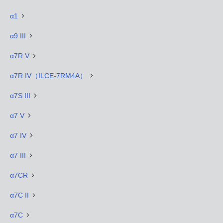
α1
α9 III
α7R V
α7R IV（ILCE-7RM4A）
α7S III
α7 V
α7 IV
α7 III
α7CR
α7C II
α7C