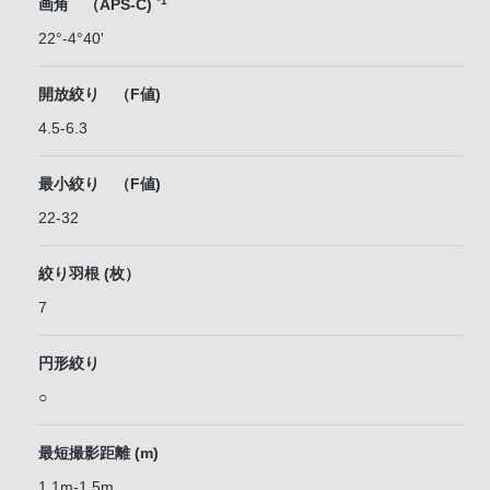
*1
画角 （APS-C)
22°-4°40'
開放絞り （F値)
4.5-6.3
最小絞り （F値)
22-32
絞り羽根 (枚）
7
円形絞り
○
最短撮影距離 (m)
1.1m-1.5m