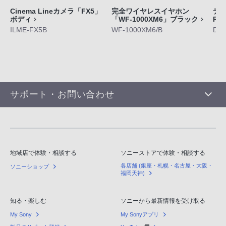
Cinema Lineカメラ「FX5」
完全ワイヤレスイヤホン
デジ
ボディ
「WF-1000XM6」ブラック
RX
ILME-FX5B
WF-1000XM6/B
DS
サポート・お問い合わせ
地域店で体験・相談する
ソニーストアで体験・相談する
各店舗 (銀座・札幌・名古屋・大阪・
ソニーショップ
福岡天神)
知る・楽しむ
ソニーから最新情報を受け取る
My Sony
My Sonyアプリ