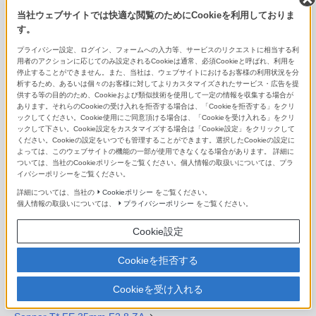
E 70-350mm F4.5-6.3 G OSS
当社ウェブサイトでは快適な閲覧のためにCookieを利用しておりま
す。
単焦点レンズ（Eマウント用）
プライバシー設定、ログイン、フォームへの入力等、サービスのリクエストに相当する利
用者のアクションに応じてのみ設定されるCookieは通常、必須Cookieと呼ばれ、利用を
FE 14mm F1.8 GM
停止することができません。また、当社は、ウェブサイトにおけるお客様の利用状況を分
析するため、あるいは個々のお客様に対してよりカスタマイズされたサービス・広告を提
FE 16mm F1.8 G
供する等の目的のため、Cookieおよび類似技術を使用して一定の情報を収集する場合が
あります。それらのCookieの受け入れを拒否する場合は、「Cookieを拒否する」をクリ
ックしてください。Cookie使用にご同意頂ける場合は、「Cookieを受け入れる」をクリ
FE 20mm F1.8 G
ックして下さい。Cookie設定をカスタマイズする場合は「Cookie設定」をクリックして
ください。Cookieの設定をいつでも管理することができます。選択したCookieの設定に
FE 24mm F1.4 GM
よっては、このウェブサイトの機能の一部が使用できなくなる場合があります。 詳細に
ついては、当社のCookieポリシーをご覧ください。個人情報の取扱いについては、プラ
イバシーポリシーをご覧ください。
FE 24mm F2.8 G
詳細については、当社の
Cookieポリシー
をご覧ください。
FE 28mm F2
個人情報の取扱いについては、
プライバシーポリシー
をご覧ください。
Cookie設定
FE 35mm F1.4 GM
Distagon T* FE 35mm F1.4 ZA
Cookieを拒否する
FE 35mm F1.8
Cookieを受け入れる