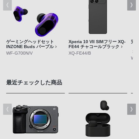
ゲーミングヘッドセット
Xperia 10 VII SIMフリー XQ-
完
INZONE Buds パープル
FE44 チャコールブラック
「L
WF-G700N/V
XQ-FE44/B
WF-
最近チェックした商品