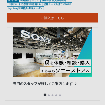
翌日出荷
長期保証サービス
長期保証 会員限定特典
24回払いまで分割払手数料0％
提携カード決済で3％OFF
My Sony登録特典 優待クーポン
ご購入はこちら
専門のスタッフが詳しくご案内します
長期
便利