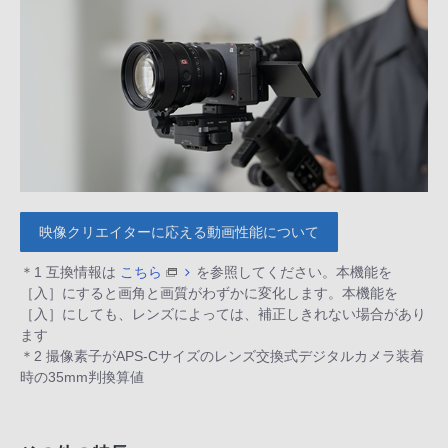
映像クリエイターに応える動画性能について
＊1 互換情報は
こちら
を参照してください。本機能を
［入］にすると画角と画質がわずかに変化します。本機能を
［入］にしても、レンズによっては、補正しきれない場合があり
ます
＊2 撮像素子がAPS-Cサイズのレンズ交換式デジタルカメラ装着
時の35mm判換算値