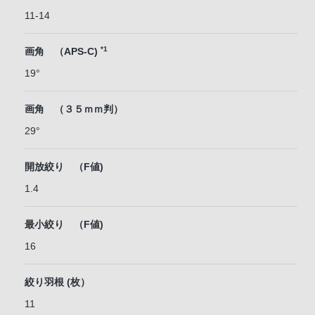
11-14
*1
画角 （APS-C)
19°
画角 （３５ｍｍ判）
29°
開放絞り （F値)
1.4
最小絞り （F値)
16
絞り羽根 (枚）
11