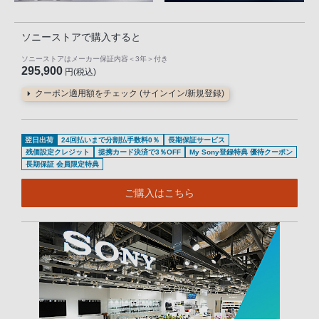
ソニーストアで購入すると
ソニーストアはメーカー保証内容
＜3年＞
付き
295,900
円(税込)
クーポン適用額をチェック (サインイン/新規登録)
翌日出荷
24回払いまで分割払手数料0％
長期保証サービス
残価設定クレジット
提携カード決済で3％OFF
My Sony登録特典 優待クーポン
長期保証 会員限定特典
ご購入はこちら