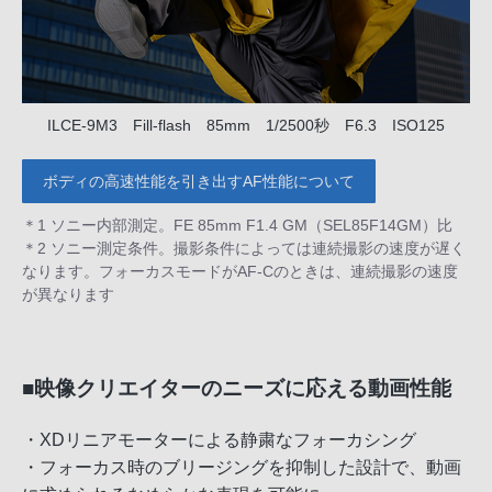
ILCE-9M3 Fill-flash 85mm 1/2500秒 F6.3 ISO125
ボディの高速性能を引き出すAF性能について
＊1 ソニー内部測定。FE 85mm F1.4 GM（SEL85F14GM）比
＊2 ソニー測定条件。撮影条件によっては連続撮影の速度が遅く
なります。フォーカスモードがAF-Cのときは、連続撮影の速度
が異なります
■映像クリエイターのニーズに応える動画性能
・XDリニアモーターによる静粛なフォーカシング
・フォーカス時のブリージングを抑制した設計で、動画