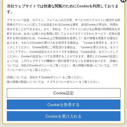
現在実施中のさまざまなキャンペーンや、販売中のオリジナル商
当社ウェブサイトでは快適な閲覧のためにCookieを利用しておりま
品をご紹介します。
す。
プライバシー設定、ログイン、フォームへの入力等、サービスのリクエストに相当する利
特典・サービス
用者のアクションに応じてのみ設定されるCookieは通常、必須Cookieと呼ばれ、利用を
停止することができません。また、当社は、ウェブサイトにおけるお客様の利用状況を分
長期保証や商品の設置サービス、また、購入金額に応じた各種ご
析するため、あるいは個々のお客様に対してよりカスタマイズされたサービス・広告を提
優待など、豊富なサービスと特典をご紹介します。
供する等の目的のため、Cookieおよび類似技術を使用して一定の情報を収集する場合が
あります。それらのCookieの受け入れを拒否する場合は、「Cookieを拒否する」をクリ
ックしてください。Cookie使用にご同意頂ける場合は、「Cookieを受け入れる」をクリ
ックして下さい。Cookie設定をカスタマイズする場合は「Cookie設定」をクリックして
店舗のご案内
ください。Cookieの設定をいつでも管理することができます。選択したCookieの設定に
よっては、このウェブサイトの機能の一部が使用できなくなる場合があります。 詳細に
銀座・札幌・名古屋・大阪・福岡天神 の全国5拠点でお待ちして
ついては、当社のCookieポリシーをご覧ください。個人情報の取扱いについては、プラ
います。
イバシーポリシーをご覧ください。
詳細については、当社の
Cookieポリシー
をご覧ください。
ソニーストアの商品を検索
個人情報の取扱いについては、
プライバシーポリシー
をご覧ください。
Cookie設定
Cookieを拒否する
ソニーショップ(ソニーストア 取次店)
Cookieを受け入れる
ソニーストアでのお買い物情報
（My Sony マイページ）