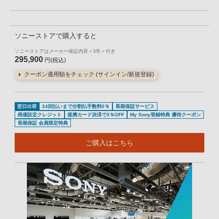
ソニーストアで購入すると
ソニーストアはメーカー保証内容
＜3年＞
付き
295,900
円(税込)
クーポン適用額をチェック (サインイン/新規登録)
翌日出荷
24回払いまで分割払手数料0％
長期保証サービス
残価設定クレジット
提携カード決済で3％OFF
My Sony登録特典 優待クーポン
長期保証 会員限定特典
ご購入はこちら