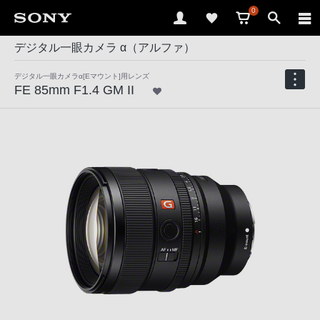
0
デジタル一眼カメラ α（アルファ）
デジタル一眼カメラα[Eマウント]用レンズ
FE 85mm F1.4 GM II