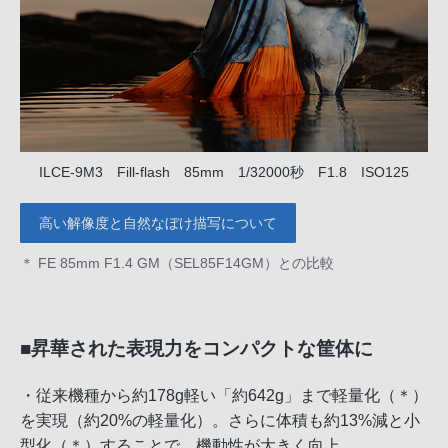
ILCE-9M3 Fill-flash 85mm 1/32000秒 F1.8 ISO125
高い解像度と自然なぼけ描写について
＊ FE 85mm F1.4 GM（SEL85F14GM）との比較
■昇華された表現力をコンパクトな筐体に
・従来機種から約178g軽い「約642g」まで軽量化（＊）
を実現（約20%の軽量化）。さらに体積も約13%減と小
型化（＊）することで、機動性が大きく向上