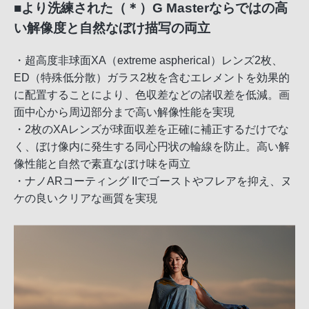
■より洗練された（＊）G Masterならではの高
い解像度と自然なぼけ描写の両立
・超高度非球面XA（extreme aspherical）レンズ2枚、
ED（特殊低分散）ガラス2枚を含むエレメントを効果的
に配置することにより、色収差などの諸収差を低減。画
面中心から周辺部分まで高い解像性能を実現
・2枚のXAレンズが球面収差を正確に補正するだけでな
く、ぼけ像内に発生する同心円状の輪線を防止。高い解
像性能と自然で素直なぼけ味を両立
・ナノARコーティング IIでゴーストやフレアを抑え、ヌ
ケの良いクリアな画質を実現