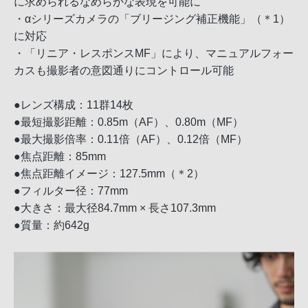
に求められるなめらかな表現を可能に
・αシリーズカメラの「ブリージング補正機能」（＊1）
に対応
・「リニア・レスポンスMF」により、マニュアルフォー
カスも撮影者の意図通りにコントロール可能
●レンズ構成：11群14枚
●最短撮影距離：0.85m（AF）、0.80m（MF）
●最大撮影倍率：0.11倍（AF）、0.12倍（MF）
●焦点距離：85mm
●焦点距離イメージ：127.5mm（＊2）
●フィルター径：77mm
●大きさ：最大径84.7mm × 長さ107.3mm
●質量：約642g