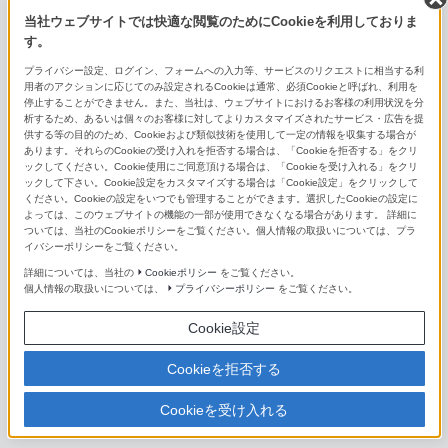
当社ウェブサイトでは快適な閲覧のためにCookieを利用しておりま
Sonnar T* FE 35mm F2.8 ZA
す。
FE 40mm F2.5 G
プライバシー設定、ログイン、フォームへの入力等、サービスのリクエストに相当する利
用者のアクションに応じてのみ設定されるCookieは通常、必須Cookieと呼ばれ、利用を
停止することができません。また、当社は、ウェブサイトにおけるお客様の利用状況を分
FE 50mm F1.2 GM
析するため、あるいは個々のお客様に対してよりカスタマイズされたサービス・広告を提
供する等の目的のため、Cookieおよび類似技術を使用して一定の情報を収集する場合が
FE 50mm F1.4 GM
あります。それらのCookieの受け入れを拒否する場合は、「Cookieを拒否する」をクリ
ックしてください。Cookie使用にご同意頂ける場合は、「Cookieを受け入れる」をクリ
ックして下さい。Cookie設定をカスタマイズする場合は「Cookie設定」をクリックして
Planar T* FE 50mm F1.4 ZA
ください。Cookieの設定をいつでも管理することができます。選択したCookieの設定に
よっては、このウェブサイトの機能の一部が使用できなくなる場合があります。 詳細に
FE 50mm F1.8
ついては、当社のCookieポリシーをご覧ください。個人情報の取扱いについては、プラ
イバシーポリシーをご覧ください。
FE 50mm F2.5 G
詳細については、当社の
Cookieポリシー
をご覧ください。
個人情報の取扱いについては、
プライバシーポリシー
をご覧ください。
Sonnar T* FE 55mm F1.8 ZA
Cookie設定
FE 85mm F1.4 GM II
Cookieを拒否する
FE 85mm F1.4 GM
Cookieを受け入れる
FE 85mm F1.8