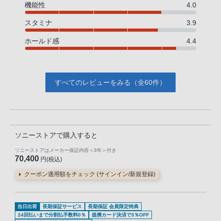
機能性
4.0
スタミナ
3.9
ホールド感
4.4
すべてのレビューをみる（全60件）
ソニーストアで購入すると
ソニーストアはメーカー保証内容
＜3年＞
付き
70,400
円(税込)
クーポン適用額をチェック (サインイン/新規登録)
当日出荷
長期保証サービス
長期保証 会員限定特典
24回払いまで分割払手数料0％
提携カード決済で3％OFF