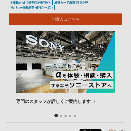
24回払いまで分割払手数料0％
提携カード決済で3％OFF
My Sony登録特典 優待クーポン
ご購入はこちら
専門のスタッフが詳しくご案内します
長期
便利