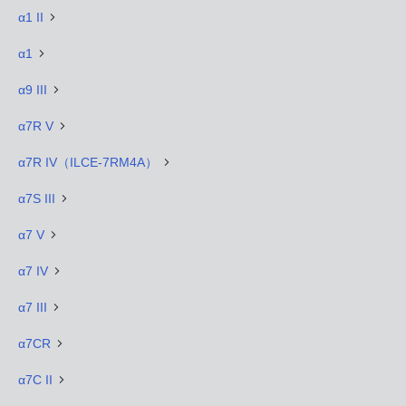
α1 II
α1
α9 III
α7R V
α7R IV（ILCE-7RM4A）
α7S III
α7 V
α7 IV
α7 III
α7CR
α7C II