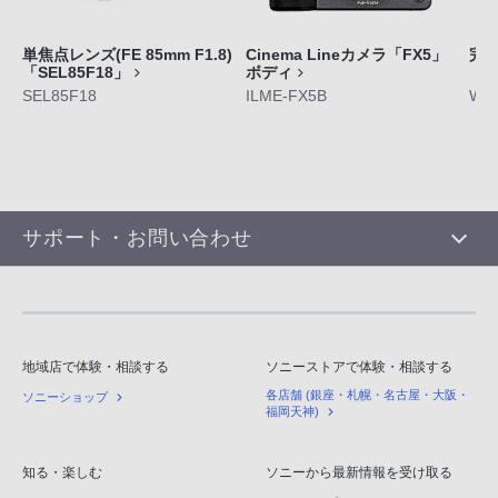
単焦点レンズ(FE 85mm F1.8)
Cinema Lineカメラ「FX5」
完
「SEL85F18」
ボディ
「W
SEL85F18
ILME-FX5B
WF-
サポート・お問い合わせ
地域店で体験・相談する
ソニーストアで体験・相談する
各店舗 (銀座・札幌・名古屋・大阪・
ソニーショップ
福岡天神)
知る・楽しむ
ソニーから最新情報を受け取る