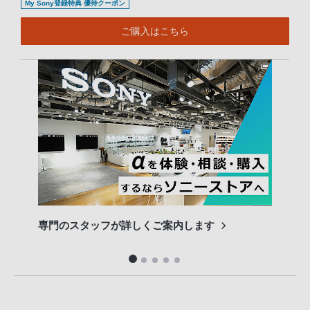
My Sony登録特典 優待クーポン
ご購入はこちら
専門のスタッフが詳しくご案内します
長期
便利