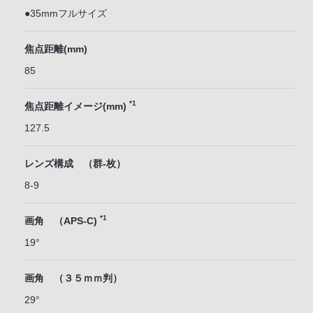
●35mmフルサイズ
焦点距離(mm)
85
*1
焦点距離イメージ(mm)
127.5
レンズ構成 （群-枚）
8-9
*1
画角 （APS-C)
19°
画角 （３５ｍｍ判）
29°