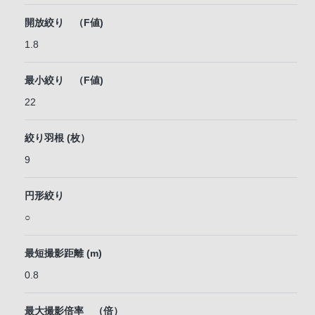
開放絞り （F値)
1.8
最小絞り （F値)
22
絞り羽根 (枚）
9
円形絞り
○
最短撮影距離 (m)
0.8
最大撮影倍率 （倍）