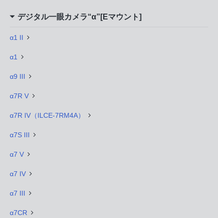
デジタル一眼カメラ“α”[Eマウント]
α1 II
α1
α9 III
α7R V
α7R IV（ILCE-7RM4A）
α7S III
α7 V
α7 IV
α7 III
α7CR