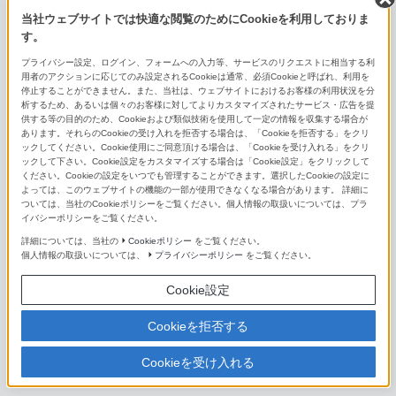
E PZ 18-200mm F3.5-6.3 OSS
当社ウェブサイトでは快適な閲覧のためにCookieを利用しておりま
す。
E 55-210mm F4.5-6.3 OSS
プライバシー設定、ログイン、フォームへの入力等、サービスのリクエストに相当する利
E 70-350mm F4.5-6.3 G OSS
用者のアクションに応じてのみ設定されるCookieは通常、必須Cookieと呼ばれ、利用を
停止することができません。また、当社は、ウェブサイトにおけるお客様の利用状況を分
析するため、あるいは個々のお客様に対してよりカスタマイズされたサービス・広告を提
単焦点レンズ（Eマウント用）
供する等の目的のため、Cookieおよび類似技術を使用して一定の情報を収集する場合が
あります。それらのCookieの受け入れを拒否する場合は、「Cookieを拒否する」をクリ
ックしてください。Cookie使用にご同意頂ける場合は、「Cookieを受け入れる」をクリ
FE 14mm F1.8 GM
ックして下さい。Cookie設定をカスタマイズする場合は「Cookie設定」をクリックして
ください。Cookieの設定をいつでも管理することができます。選択したCookieの設定に
FE 16mm F1.8 G
よっては、このウェブサイトの機能の一部が使用できなくなる場合があります。 詳細に
ついては、当社のCookieポリシーをご覧ください。個人情報の取扱いについては、プラ
イバシーポリシーをご覧ください。
FE 20mm F1.8 G
詳細については、当社の
Cookieポリシー
をご覧ください。
個人情報の取扱いについては、
プライバシーポリシー
をご覧ください。
FE 24mm F1.4 GM
Cookie設定
FE 24mm F2.8 G
Cookieを拒否する
FE 28mm F2
Cookieを受け入れる
FE 35mm F1.4 GM