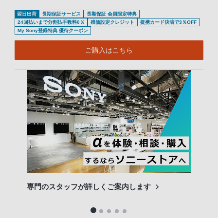
翌日出荷
長期保証サービス
長期保証 会員限定特典
24回払いまで分割払手数料0％
残価設定クレジット
提携カード決済で3％OFF
My Sony登録特典 優待クーポン
ご購入はこちら
専門のスタッフが詳しくご案内します
長期
便利