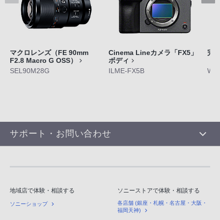
マクロレンズ（FE 90mm
Cinema Lineカメラ「FX5」
完
F2.8 Macro G OSS）
ボディ
「W
SEL90M28G
ILME-FX5B
WF-
サポート・お問い合わせ
地域店で体験・相談する
ソニーストアで体験・相談する
各店舗 (銀座・札幌・名古屋・大阪・
ソニーショップ
福岡天神)