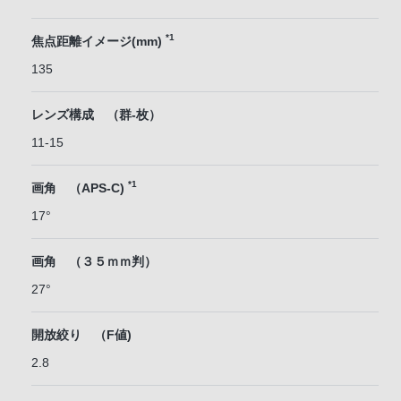
*1
焦点距離イメージ(mm)
135
レンズ構成 （群-枚）
11-15
*1
画角 （APS-C)
17°
画角 （３５ｍｍ判）
27°
開放絞り （F値)
2.8