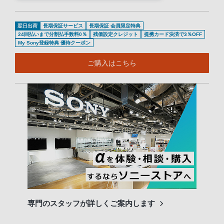
翌日出荷
長期保証サービス
長期保証 会員限定特典
24回払いまで分割払手数料0％
残価設定クレジット
提携カード決済で3％OFF
My Sony登録特典 優待クーポン
ご購入はこちら
専門のスタッフが詳しくご案内します
長期
便利