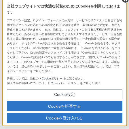
長期保証や商品の設置サービス、また、購入金額に応じた各種ご
当社ウェブサイトでは快適な閲覧のためにCookieを利用しておりま
優待など、豊富なサービスと特典をご紹介します。
す。
プライバシー設定、ログイン、フォームへの入力等、サービスのリクエストに相当する利
店舗のご案内
用者のアクションに応じてのみ設定されるCookieは通常、必須Cookieと呼ばれ、利用を
停止することができません。また、当社は、ウェブサイトにおけるお客様の利用状況を分
銀座・札幌・名古屋・大阪・福岡天神 の全国5拠点でお待ちして
析するため、あるいは個々のお客様に対してよりカスタマイズされたサービス・広告を提
います。
供する等の目的のため、Cookieおよび類似技術を使用して一定の情報を収集する場合が
あります。それらのCookieの受け入れを拒否する場合は、「Cookieを拒否する」をクリ
ックしてください。Cookie使用にご同意頂ける場合は、「Cookieを受け入れる」をクリ
ソニーストアの商品を検索
ックして下さい。Cookie設定をカスタマイズする場合は「Cookie設定」をクリックして
ください。Cookieの設定をいつでも管理することができます。選択したCookieの設定に
よっては、このウェブサイトの機能の一部が使用できなくなる場合があります。 詳細に
ついては、当社のCookieポリシーをご覧ください。個人情報の取扱いについては、プラ
イバシーポリシーをご覧ください。
詳細については、当社の
Cookieポリシー
をご覧ください。
ソニーショップ(ソニーストア 取次店)
個人情報の取扱いについては、
プライバシーポリシー
をご覧ください。
ソニーストアでのお買い物情報
（My Sony マイページ）
Cookie設定
ソニーストア ご利用ガイド
Cookieを拒否する
オーナーレビューのご案内
Cookieを受け入れる