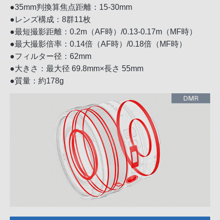
●35mm判換算焦点距離：15-30mm
●レンズ構成：8群11枚
●最短撮影距離：0.2m（AF時）/0.13-0.17m（MF時）
●最大撮影倍率：0.14倍（AF時）/0.18倍（MF時）
●フィルター径：62mm
●大きさ：最大径 69.8mm×長さ 55mm
●質量：約178g