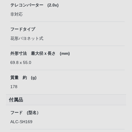
テレコンバーター (2.0x)
非対応
フードタイプ
花形バヨネット式
外形寸法 最大径ｘ長さ (mm)
69.8 x 55.0
質量 約 (g)
178
付属品
フード (型名）
ALC-SH169