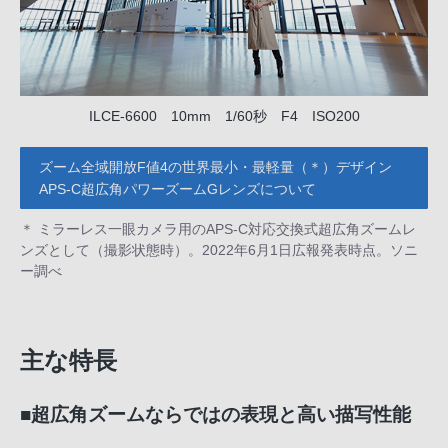
ILCE-6600 10mm 1/60秒 F4 ISO200
ズーム全域開放F値4の世界最小・最軽量（＊）デザイン
APS-C超広角パワーズームGレンズについて
＊ ミラーレス一眼カメラ用のAPS-C対応交換式超広角ズームレ
ンズとして（撮影状態時）。2022年6月1日広報発表時点。ソニ
ー調べ
主な特長
■超広角ズームならではの表現と高い描写性能