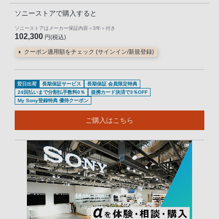
ソニーストアで購入すると
ソニーストアはメーカー保証内容
＜3年＞
付き
102,300
円(税込)
クーポン適用額をチェック (サインイン/新規登録)
翌日出荷
長期保証サービス
長期保証 会員限定特典
24回払いまで分割払手数料0％
提携カード決済で3％OFF
My Sony登録特典 優待クーポン
ご購入はこちら