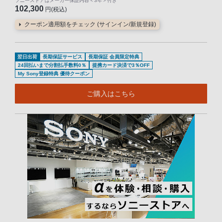
ソニーストアはメーカー保証内容
＜3年＞
付き
102,300
円(税込)
クーポン適用額をチェック (サインイン/新規登録)
翌日出荷
長期保証サービス
長期保証 会員限定特典
24回払いまで分割払手数料0％
提携カード決済で3％OFF
My Sony登録特典 優待クーポン
ご購入はこちら