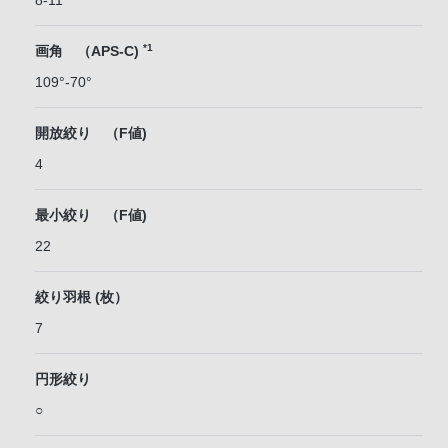
8-11
*1
画角 （APS-C)
109°-70°
開放絞り （F値)
4
最小絞り （F値)
22
絞り羽根 (枚）
7
円形絞り
○