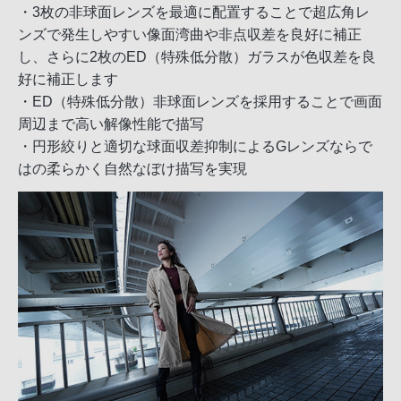
・3枚の非球面レンズを最適に配置することで超広角レ
ンズで発生しやすい像面湾曲や非点収差を良好に補正
し、さらに2枚のED（特殊低分散）ガラスが色収差を良
好に補正します
・ED（特殊低分散）非球面レンズを採用することで画面
周辺まで高い解像性能で描写
・円形絞りと適切な球面収差抑制によるGレンズならで
はの柔らかく自然なぼけ描写を実現