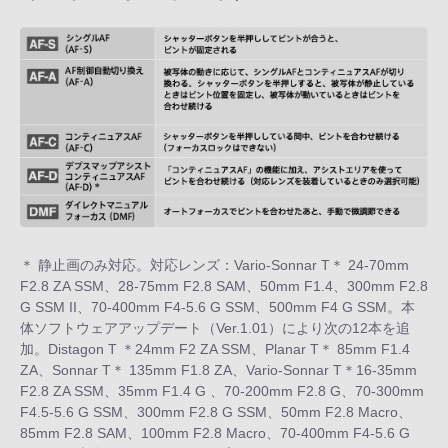
＊ 静止画のみ対応。対応レンズ：Vario-Sonnar T＊ 24-70mm
F2.8 ZA SSM、28-75mm F2.8 SAM、50mm F1.4、300mm F2.8
G SSM II、70-400mm F4-5.6 G SSM、500mm F4 G SSM。本
体ソフトウェアアップデート（Ver.1.01）により次の12本を追
加。Distagon T ＊24mm F2 ZA SSM、Planar T＊ 85mm F1.4
ZA、Sonnar T＊ 135mm F1.8 ZA、Vario-Sonnar T＊16-35mm
F2.8 ZA SSM、35mm F1.4 G 、70-200mm F2.8 G、70-300mm
F4.5-5.6 G SSM、300mm F2.8 G SSM、50mm F2.8 Macro、
85mm F2.8 SAM、100mm F2.8 Macro、70-400mm F4-5.6 G