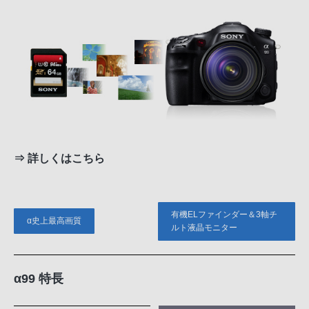
⇒
詳しくはこちら
有機ELファインダー＆3軸チ
α史上最高画質
ルト液晶モニター
α99 特長