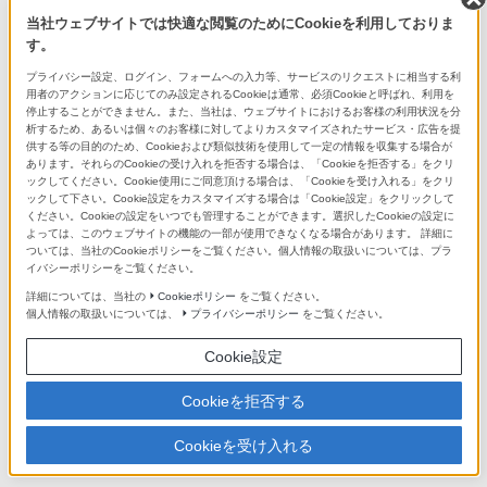
当社ウェブサイトでは快適な閲覧のためにCookieを利用しておりま
す。
プライバシー設定、ログイン、フォームへの入力等、サービスのリクエストに相当する利
ソニーストア
用者のアクションに応じてのみ設定されるCookieは通常、必須Cookieと呼ばれ、利用を
ソニーの直営店「ソニーストア」では、オリジナル商品、長期保証な
停止することができません。また、当社は、ウェブサイトにおけるお客様の利用状況を分
ど豊富なサービスや特典をご提供しています。
析するため、あるいは個々のお客様に対してよりカスタマイズされたサービス・広告を提
供する等の目的のため、Cookieおよび類似技術を使用して一定の情報を収集する場合が
ソニーストアお買い物情報
あります。それらのCookieの受け入れを拒否する場合は、「Cookieを拒否する」をクリ
ックしてください。Cookie使用にご同意頂ける場合は、「Cookieを受け入れる」をクリ
キャンペーン・オリジナル商品
ックして下さい。Cookie設定をカスタマイズする場合は「Cookie設定」をクリックして
ください。Cookieの設定をいつでも管理することができます。選択したCookieの設定に
現在実施中のさまざまなキャンペーンや、販売中のオリジナル商
よっては、このウェブサイトの機能の一部が使用できなくなる場合があります。 詳細に
品をご紹介します。
ついては、当社のCookieポリシーをご覧ください。個人情報の取扱いについては、プラ
イバシーポリシーをご覧ください。
詳細については、当社の
Cookieポリシー
をご覧ください。
特典・サービス
個人情報の取扱いについては、
プライバシーポリシー
をご覧ください。
長期保証や商品の設置サービス、また、購入金額に応じた各種ご
優待など、豊富なサービスと特典をご紹介します。
Cookie設定
Cookieを拒否する
店舗のご案内
Cookieを受け入れる
銀座・札幌・名古屋・大阪・福岡天神 の全国5拠点でお待ちして
います。