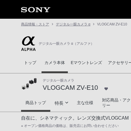
商品情報・ストア
デジタル一眼カメラ α
VLOGCAM ZV-E10
デジタル一眼カメラ α（アルファ）
トップ
カメラ本体
Eマウントレンズ
アクセサリ
デジタル一眼カメラ
VLOGCAM ZV-E10
対応商品・アク
VLOGCAM ZV-E10
商品トップ
主な仕様
特長
リー
自在に、シネマティック。レンズ交換式VLOGCAM
Vlogがより魅力的になる映像機能
※ オープン価格商品の価格は、販売店にお問い合わせください