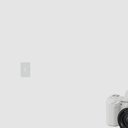
Vlogがより魅力的になる音声機能
レンズの数だけ広がる楽しみ
Vlog撮影に特化した便利な機能
Vlogのためのデザイン
クリエーターを満足させるプロレベルの動
SNS投稿や編集に適したスマホ接続性 WE
先進の静止画機能