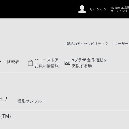
My Sonyに
サインイン
サインインす
製品のアクセシビリティ
αユーザ
ソニーストア
αプラザ 創作活動を
ー
比較表
お買い物情報
支援する場
セサ
撮影サンプル
（TM）