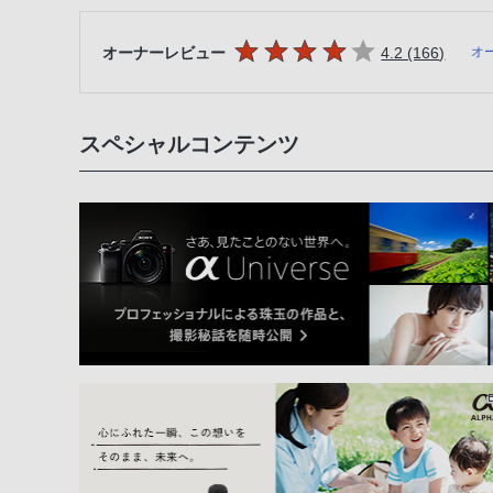
5つの星のうち
件のレ
オーナーレビュー
4.2 (166
)
オ
スペシャルコンテンツ