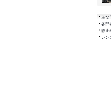
主な
各部
静止
レン