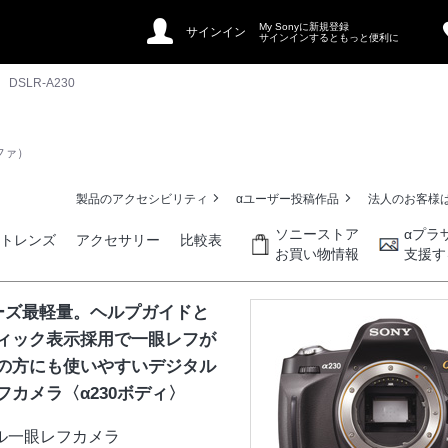
My Sonyに新規登録
サインイン
サインインするともっと便利に
DSLR-A230
ファ）
製品のアクセシビリティ
αユーザー投稿作品
法人のお客様
ソニーストア
αプラ
ントレンズ
アクセサリー
比較表
お買い物情報
支援す
ーズ最軽量。ヘルプガイドと
ィック表示採用で一眼レフが
の方にも使いやすいデジタル
フカメラ〈α230ボディ〉
ル一眼レフカメラ