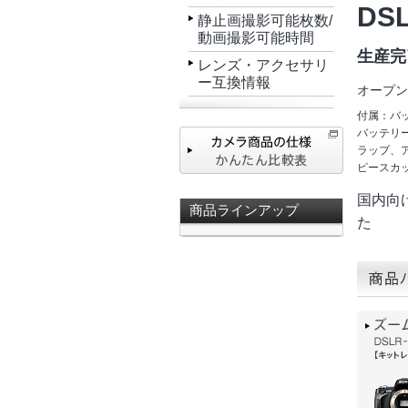
DSL
静止画撮影可能枚数/
動画撮影可能時間
生産完
レンズ・アクセサリ
ー互換情報
オープン
付属：バ
バッテリ
ラップ、
ピースカッ
国内向
商品ラインアップ
た