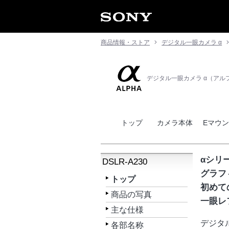
商品情報・ストア
デジタル一眼カメラ α
デジタル一眼カメラ α（アル
トップ
カメラ本体
Eマウ
αシリ
DSLR-A230
グラフ
トップ
初めて
商品の写真
一眼レ
主な仕様
デジタ
各部名称