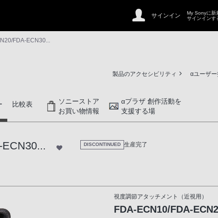
My Sonyに
サインイン
サインインす
N20/FDA-ECN30...
製品のアクセシビリティ
αユーザ
ソニーストア
αプラザ 創作活動を
ー
比較表
お買い物情報
支援する場
ECN30...
生産完了
DISCONTINUED
..
視度調節アタッチメント（近視用）
FDA-ECN10/FDA-ECN20