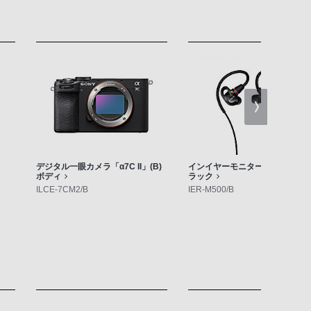
デジタル一眼カメラ「α7C II」(B)
インイヤーモニター IER-M500 
ボディ
ラック
ILCE-7CM2/B
IER-M500/B