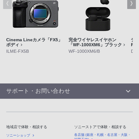
Cinema Lineカメラ「FX5」
完全ワイヤレスイヤホン
デジ
ボディ
「WF-1000XM6」ブラック
RX
ILME-FX5B
WF-1000XM6/B
DS
サポート・お問い合わせ
地域店で体験・相談する
ソニーストアで体験・相談する
各店舗 (銀座・札幌・名古屋・大阪・
ソニーショップ