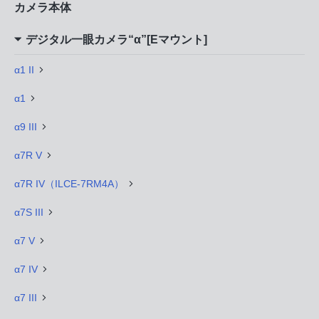
カメラ本体
デジタル一眼カメラ“α”[Eマウント]
α1 II
α1
α9 III
α7R V
α7R IV（ILCE-7RM4A）
α7S III
α7 V
α7 IV
α7 III