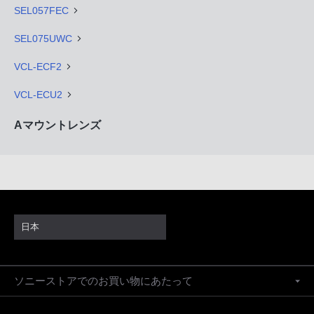
SEL057FEC
SEL075UWC
VCL-ECF2
VCL-ECU2
Aマウントレンズ
日本
ソニーストアでのお買い物にあたって