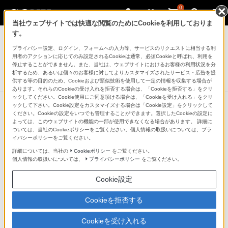
0
当社ウェブサイトでは快適な閲覧のためにCookieを利用しておりま
デジタル一眼カメラ α（アルファ）
す。
プライバシー設定、ログイン、フォームへの入力等、サービスのリクエストに相当する利
ボディケース
用者のアクションに応じてのみ設定されるCookieは通常、必須Cookieと呼ばれ、利用を
LCS-EBC
停止することができません。また、当社は、ウェブサイトにおけるお客様の利用状況を分
析するため、あるいは個々のお客様に対してよりカスタマイズされたサービス・広告を提
生産完了
DISCONTINUED
供する等の目的のため、Cookieおよび類似技術を使用して一定の情報を収集する場合が
あります。それらのCookieの受け入れを拒否する場合は、「Cookieを拒否する」をクリ
ックしてください。Cookie使用にご同意頂ける場合は、「Cookieを受け入れる」をクリ
ックして下さい。Cookie設定をカスタマイズする場合は「Cookie設定」をクリックして
ください。Cookieの設定をいつでも管理することができます。選択したCookieの設定に
よっては、このウェブサイトの機能の一部が使用できなくなる場合があります。 詳細に
ついては、当社のCookieポリシーをご覧ください。個人情報の取扱いについては、プラ
イバシーポリシーをご覧ください。
詳細については、当社の
Cookieポリシー
をご覧ください。
個人情報の取扱いについては、
プライバシーポリシー
をご覧ください。
Cookie設定
Cookieを拒否する
Cookieを受け入れる