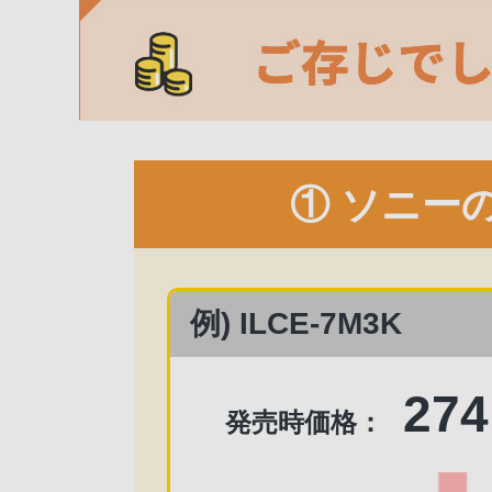
① ソニー
例) ILCE-7M3K
274
発売時価格：