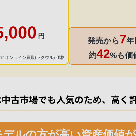
5,000
円
7
発売から
年
42
約
%も価
トア オンライン買取(ラクウル) 価格
モデルの方が
高い資産価値