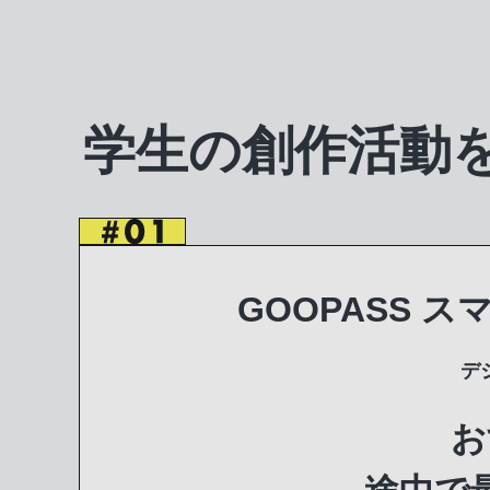
学生の創作活動
GOOPASS スマー
デ
お