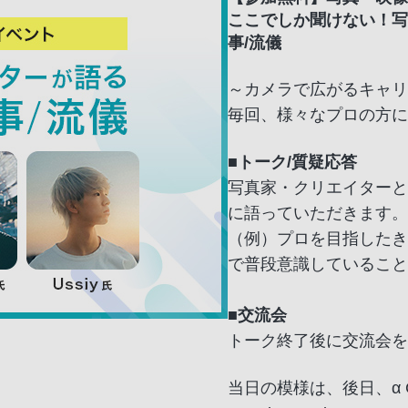
ここでしか聞けない！写
事/流儀
～カメラで広がるキャリ
毎回、様々なプロの方に
■トーク/質疑応答
写真家・クリエイターと
に語っていただきます。
（例）プロを目指したき
で普段意識していること
■交流会
トーク終了後に交流会を
当日の模様は、後日、α Creat