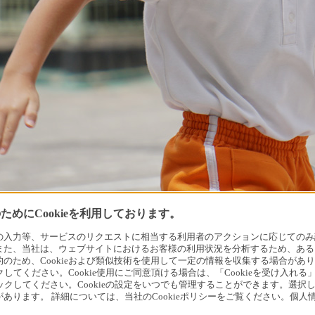
めにCookieを利用しております。
力等、サービスのリクエストに相当する利用者のアクションに応じてのみ設定され
また、当社は、ウェブサイトにおけるお客様の利用状況を分析するため、ある
ため、Cookieおよび類似技術を使用して一定の情報を収集する場合がありま
クしてください。Cookie使用にご同意頂ける場合は、「Cookieを受け入れる
リックしてください。Cookieの設定をいつでも管理することができます。選択し
あります。 詳細については、当社のCookieポリシーをご覧ください。個