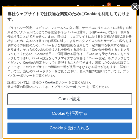
0
当社ウェブサイトでは快適な閲覧のためにCookieを利用しておりま
す。
製品情報
>
お知らせ
プライバシー設定、ログイン、フォームへの入力等、サービスのリクエストに相当する利
用者のアクションに応じてのみ設定されるCookieは通常、必須Cookieと呼ばれ、利用を
お客様各位
停止することができません。また、当社は、ウェブサイトにおけるお客様の利用状況を分
析するため、あるいは個々のお客様に対してよりカスタマイズされたサービス・広告を提
供する等の目的のため、Cookieおよび類似技術を使用して一定の情報を収集する場合が
あります。それらのCookieの受け入れを拒否する場合は、「Cookieを拒否する」をクリ
ックしてください。Cookie使用にご同意頂ける場合は、「Cookieを受け入れる」をクリ
ックして下さい。Cookie設定をカスタマイズする場合は「Cookie設定」をクリックして
VAIO製品に関する重要なお知らせ
ください。Cookieの設定をいつでも管理することができます。選択したCookieの設定に
よっては、このウェブサイトの機能の一部が使用できなくなる場合があります。 詳細に
ついては、当社のCookieポリシーをご覧ください。個人情報の取扱いについては、プラ
イバシーポリシーをご覧ください。
詳細については、当社の
Cookieポリシー
をご覧ください。
個人情報の取扱いについては、
プライバシーポリシー
をご覧ください。
2014年2月6日
Cookie設定
ソニーマーケティング株式会社
平素は、VAIOをご愛顧いただきまして、誠にありがとうござい
Cookieを拒否する
ます。
2014年2月6日に、PC事業の変革について、ご案内させていた
Cookieを受け入れる
だきました。
詳細はこちら