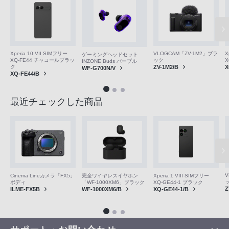
VLOGCAM「ZV-1M2」ブラ
Xperia 10 VII SIMフリー
X
ゲーミングヘッドセット
ック
XQ-FE44 チャコールブラッ
X
INZONE Buds パープル
ZV-1M2/B
ク
X
WF-G700N/V
XQ-FE44/B
最近チェックした商品
V
Cinema Lineカメラ「FX5」
完全ワイヤレスイヤホン
Xperia 1 VIII SIMフリー
ボディ
「WF-1000XM6」ブラック
XQ-GE44-1 ブラック
Z
ILME-FX5B
WF-1000XM6/B
XQ-GE44-1/B