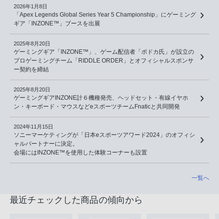
2026年1月8日
「Apex Legends Global Series Year 5 Championship」にゲーミング
ギア「INZONE™」ブースを出展
2025年8月20日
ゲーミングギア「INZONE™」、ゲーム配信者「ボドカ氏」が設立の
プロゲーミングチーム「RIDDLE ORDER」とオフィシャルスポンサ
ー契約を締結
2025年8月20日
ゲーミングギアINZONE計６機種発売、ヘッドセット・有線イヤホ
ン・キーボード・マウスなどeスポーツチームFnaticと共同開発
2024年11月15日
ソニーマーケティングが「日本eスポーツアワード2024」のオフィシ
ャルパートナーに決定。
会場にはINZONE™を使用した体験コーナーも設置
一覧へ
最近チェックした商品の傾向から