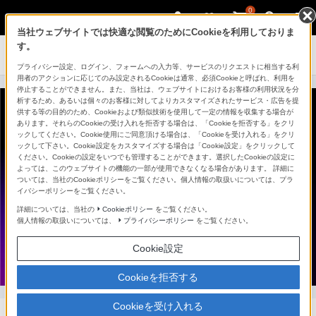
0
当社ウェブサイトでは快適な閲覧のためにCookieを利用しておりま
す。
ゲーミングギア INZONE™（インゾーン）
プライバシー設定、ログイン、フォームへの入力等、サービスのリクエストに相当する利
用者のアクションに応じてのみ設定されるCookieは通常、必須Cookieと呼ばれ、利用を
停止することができません。また、当社は、ウェブサイトにおけるお客様の利用状況を分
析するため、あるいは個々のお客様に対してよりカスタマイズされたサービス・広告を提
供する等の目的のため、Cookieおよび類似技術を使用して一定の情報を収集する場合が
あります。それらのCookieの受け入れを拒否する場合は、「Cookieを拒否する」をクリ
ックしてください。Cookie使用にご同意頂ける場合は、「Cookieを受け入れる」をクリ
ックして下さい。Cookie設定をカスタマイズする場合は「Cookie設定」をクリックして
ください。Cookieの設定をいつでも管理することができます。選択したCookieの設定に
よっては、このウェブサイトの機能の一部が使用できなくなる場合があります。 詳細に
ついては、当社のCookieポリシーをご覧ください。個人情報の取扱いについては、プラ
イバシーポリシーをご覧ください。
詳細については、当社の
Cookieポリシー
をご覧ください。
個人情報の取扱いについては、
プライバシーポリシー
をご覧ください。
Cookie設定
Cookieを拒否する
Cookieを受け入れる