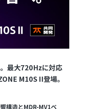
s。最大720Hzに対応
E M10S II登場。
構造とMDR-MV1ベ