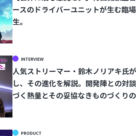
ースのドライバーユニットが生む臨場感。I
生。
INTERVIEW
人気ストリーマー・鈴木ノリアキ氏
し、その進化を解説。開発陣との対
づく熱量とその妥協なきものづくりの
PRODUCT