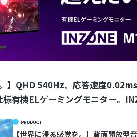
QHD 540Hz、応答速度0.02m
有機ELゲーミングモニター。INZON
PRODUCT
【世界に浸る感覚を。】背面開放型音響