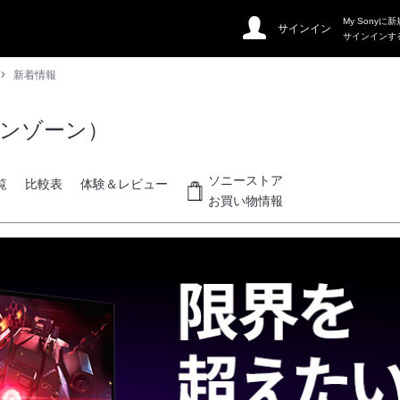
My Sonyに
サインイン
サインインす
新着情報
インゾーン）
ソニーストア
覧
比較表
体験＆レビュー
お買い物情報