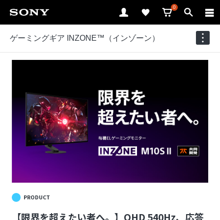
0
ゲーミングギア INZONE™（インゾーン）
PRODUCT
【限界を超えたい者へ。】QHD 540Hz、応答