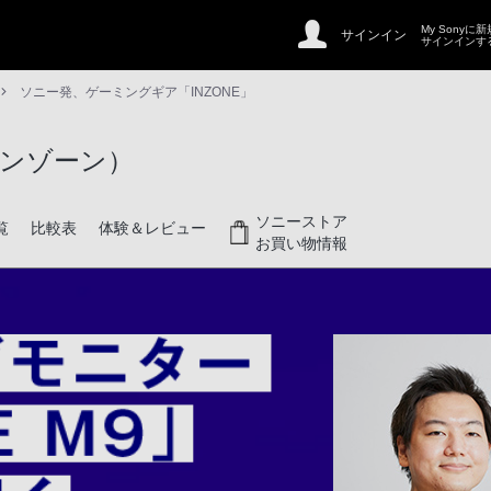
My Sonyに
サインイン
サインインす
ソニー発、ゲーミングギア「INZONE」
インゾーン）
ソニーストア
覧
比較表
体験＆レビュー
お買い物情報