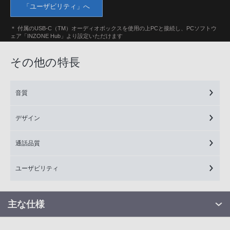
「ユーザビリティ」へ
＊ 付属のUSB-C（TM）オーディオボックスを使用の上PCと接続し、PCソフトウ
ェア「INZONE Hub」より設定いただけます
その他の特長
音質
デザイン
通話品質
ユーザビリティ
主な仕様