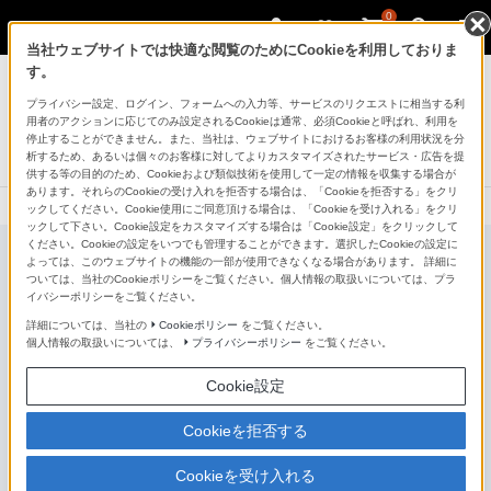
0
当社ウェブサイトでは快適な閲覧のためにCookieを利用しておりま
ゲーミングギア INZONE™（インゾーン）
す。
プライバシー設定、ログイン、フォームへの入力等、サービスのリクエストに相当する利
背面開放型ゲーミングヘッドセット
用者のアクションに応じてのみ設定されるCookieは通常、必須Cookieと呼ばれ、利用を
INZONE H6 Air
停止することができません。また、当社は、ウェブサイトにおけるお客様の利用状況を分
析するため、あるいは個々のお客様に対してよりカスタマイズされたサービス・広告を提
新発売
NEW
供する等の目的のため、Cookieおよび類似技術を使用して一定の情報を収集する場合が
あります。それらのCookieの受け入れを拒否する場合は、「Cookieを拒否する」をクリ
ックしてください。Cookie使用にご同意頂ける場合は、「Cookieを受け入れる」をクリ
ックして下さい。Cookie設定をカスタマイズする場合は「Cookie設定」をクリックして
ください。Cookieの設定をいつでも管理することができます。選択したCookieの設定に
よっては、このウェブサイトの機能の一部が使用できなくなる場合があります。 詳細に
ついては、当社のCookieポリシーをご覧ください。個人情報の取扱いについては、プラ
イバシーポリシーをご覧ください。
詳細については、当社の
Cookieポリシー
をご覧ください。
個人情報の取扱いについては、
プライバシーポリシー
をご覧ください。
Cookie設定
Cookieを拒否する
Cookieを受け入れる