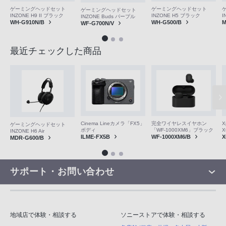
ゲーミングヘッドセット
ゲーミングヘッドセット
ゲーミングヘッドセット
INZONE H5 ブラック
I
INZONE H9 II ブラック
INZONE Buds パープル
WH-G500/B
M
WH-G910N/B
WF-G700N/V
最近チェックした商品
Cinema Lineカメラ「FX5」
完全ワイヤレスイヤホン
X
ゲーミングヘッドセット
ボディ
「WF-1000XM6」ブラック
X
INZONE H6 Air
ILME-FX5B
WF-1000XM6/B
X
MDR-G600/B
サポート・お問い合わせ
地域店で体験・相談する
ソニーストアで体験・相談する