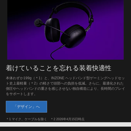
着けていることを忘れる装着快適性
本体わずか199g（＊1）と、INZONE ヘッドバンド型ゲーミングヘッドセッ
ト史上最軽量（＊2）の軽さで頭部への負担を低減。さらに、最適化された
側圧やヘッドバンドの重さを感じさせない独自構造により、長時間のプレイ
をサポートします。
「デザイン」へ
＊1 マイク、ケーブルを除く ＊2 2026年4月15日時点