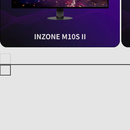
All
Headsets
Monitors
Keyboard
Mouse
Mousepads