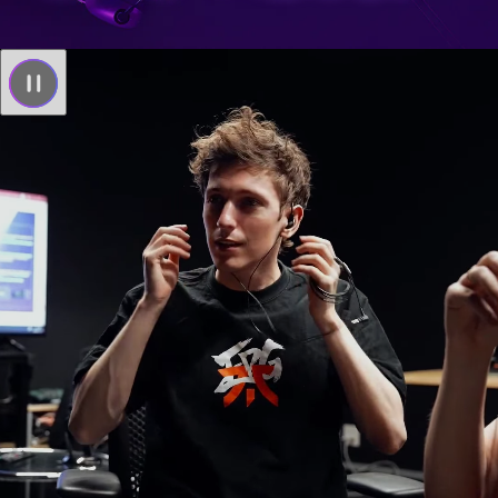
INZONE 音で読み、
聴き分けろ。
見極めろ。
操りきれ。
Fnaticとソニーが新たに共同開発した性能と機能。
先進のゲーミングギアが、