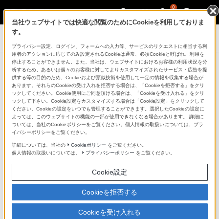
0
当社ウェブサイトでは快適な閲覧のためにCookieを利用しておりま
す。
ゲーミングギア INZONE™（インゾーン）
プライバシー設定、ログイン、フォームへの入力等、サービスのリクエストに相当する利
用者のアクションに応じてのみ設定されるCookieは通常、必須Cookieと呼ばれ、利用を
停止することができません。また、当社は、ウェブサイトにおけるお客様の利用状況を分
ゲーミングギア INZONE
析するため、あるいは個々のお客様に対してよりカスタマイズされたサービス・広告を提
供する等の目的のため、Cookieおよび類似技術を使用して一定の情報を収集する場合が
Buds「ZETA DIVISION」EDITION
あります。それらのCookieの受け入れを拒否する場合は、「Cookieを拒否する」をクリ
ックしてください。Cookie使用にご同意頂ける場合は、「Cookieを受け入れる」をクリ
ックして下さい。Cookie設定をカスタマイズする場合は「Cookie設定」をクリックして
ください。Cookieの設定をいつでも管理することができます。選択したCookieの設定に
よっては、このウェブサイトの機能の一部が使用できなくなる場合があります。 詳細に
ついては、当社のCookieポリシーをご覧ください。個人情報の取扱いについては、プラ
イバシーポリシーをご覧ください。
詳細については、当社の
Cookieポリシー
をご覧ください。
個人情報の取扱いについては、
プライバシーポリシー
をご覧ください。
販売を終了いたしました
Cookie設定
Cookieを拒否する
Cookieを受け入れる