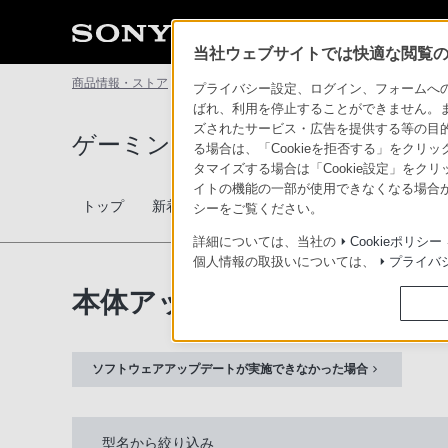
当社ウェブサイトでは快適な閲覧のた
商品情報・ストア
ゲーミングギア INZONE（インゾーン）
本
プライバシー設定、ログイン、フォームへの入
ばれ、利用を停止することができません。
ズされたサービス・広告を提供する等の目的の
ゲーミングギア INZONE™（イ
る場合は、「Cookieを拒否する」をクリッ
タマイズする場合は「Cookie設定」をク
イトの機能の一部が使用できなくなる場合が
トップ
新着情報
スペシャルコンテンツ
商品一覧
シーをご覧ください。
詳細については、当社の
Cookieポリシー
個人情報の取扱いについては、
プライバ
本体アップデート情報
ソフトウェアアップデートが実施できなかった場合
型名から絞り込み