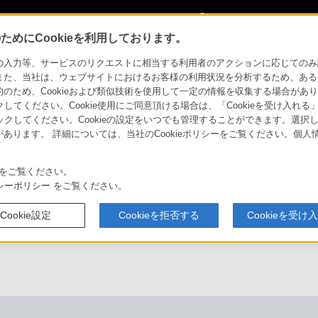
My Sonyに
サインイン
サインインす
めにCookieを利用しております。
体アップデート情報
力等、サービスのリクエストに相当する利用者のアクションに応じてのみ設定され
また、当社は、ウェブサイトにおけるお客様の利用状況を分析するため、ある
ため、Cookieおよび類似技術を使用して一定の情報を収集する場合がありま
ンゾーン）
クしてください。Cookie使用にご同意頂ける場合は、「Cookieを受け入れる
リックしてください。Cookieの設定をいつでも管理することができます。選択し
あります。 詳細については、当社のCookieポリシーをご覧ください。個
ソニーストア
比較表
体験＆レビュー
お買い物情報
をご覧ください。
シーポリシー
をご覧ください。
Cookie設定
Cookieを拒否する
Cookieを受け