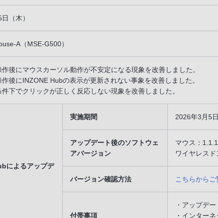
月5日（木）
ouse-A（MSE-G500）
定の操作後にマウスカーソル動作が不安定になる現象を改善しました。
の操作後にINZONE Hubの表示が更新されない事象を改善しました。
定の条件下でクリックが正しく反応しない現象を改善しました。
実施期間
2026年3月
アップデート後のソフトウェ
マウス：1.1.1
アバージョン
ワイヤレスドング
 Hubによるアップデ
バージョン確認方法
こちらからご
・アップデー
付帯事項
・インターネ