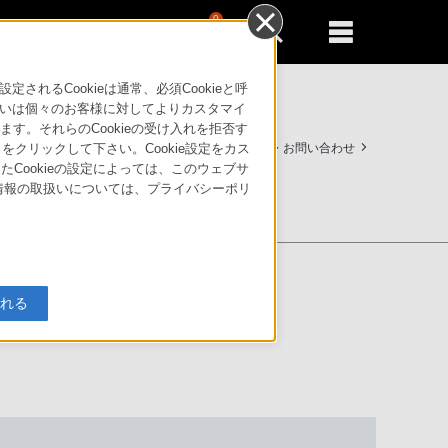
0
新規登録
るともっと便利に
るCookieは通常、必須Cookieと呼
いは個々のお客様に対してよりカスタマイ
す。それらのCookieの受け入れを拒否す
サポート・お問い合わせ
」をクリックして下さい。Cookie設定をカス
たCookieの設定によっては、このウェブサ
人情報の取扱いについては、プライバシーポリ
入れる