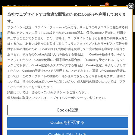
0
当社ウェブサイトでは快適な閲覧のためにCookieを利用しておりま
す。
ゲーミングギア INZONE™（インゾーン）
プライバシー設定、ログイン、フォームへの入力等、サービスのリクエストに相当する利
用者のアクションに応じてのみ設定されるCookieは通常、必須Cookieと呼ばれ、利用を
停止することができません。また、当社は、ウェブサイトにおけるお客様の利用状況を分
析するため、あるいは個々のお客様に対してよりカスタマイズされたサービス・広告を提
供する等の目的のため、Cookieおよび類似技術を使用して一定の情報を収集する場合が
あります。それらのCookieの受け入れを拒否する場合は、「Cookieを拒否する」をクリ
ックしてください。Cookie使用にご同意頂ける場合は、「Cookieを受け入れる」をクリ
ックして下さい。Cookie設定をカスタマイズする場合は「Cookie設定」をクリックして
ください。Cookieの設定をいつでも管理することができます。選択したCookieの設定に
よっては、このウェブサイトの機能の一部が使用できなくなる場合があります。 詳細に
ついては、当社のCookieポリシーをご覧ください。個人情報の取扱いについては、プラ
イバシーポリシーをご覧ください。
詳細については、当社の
Cookieポリシー
をご覧ください。
ARTICLES
個人情報の取扱いについては、
プライバシーポリシー
をご覧ください。
Cookie設定
Cookieを拒否する
FPS Player
Cookieを受け入れる