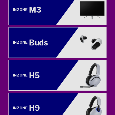
M3
INZONE
Buds
INZONE
H5
INZONE
H9
INZONE