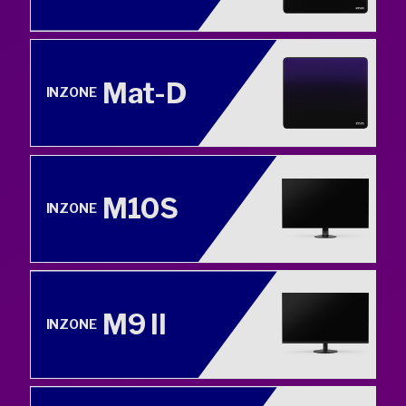
Mat-D
INZONE
M10S
INZONE
M9 II
INZONE