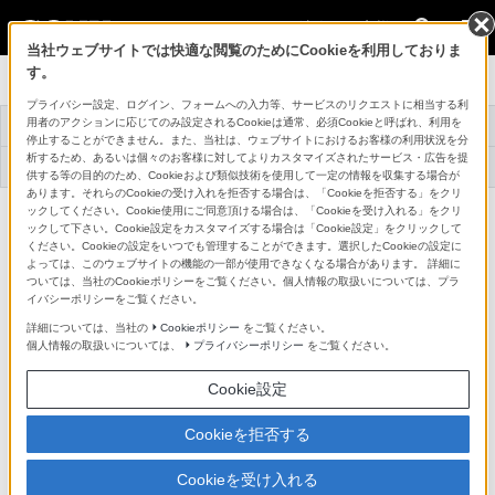
法人のお客様
当社ウェブサイトでは快適な閲覧のためにCookieを利用しておりま
す。
ラージセンサーカメラ
プライバシー設定、ログイン、フォームへの入力等、サービスのリクエストに相当する利
用者のアクションに応じてのみ設定されるCookieは通常、必須Cookieと呼ばれ、利用を
トップ
商品一覧
関連資料
事例紹介
停止することができません。また、当社は、ウェブサイトにおけるお客様の利用状況を分
析するため、あるいは個々のお客様に対してよりカスタマイズされたサービス・広告を提
アプリケーションソ
機器アップデートフ
テクニカルナレッジ
フトウェア
ァームウェア
供する等の目的のため、Cookieおよび類似技術を使用して一定の情報を収集する場合が
あります。それらのCookieの受け入れを拒否する場合は、「Cookieを拒否する」をクリ
ックしてください。Cookie使用にご同意頂ける場合は、「Cookieを受け入れる」をクリ
機器ファームウェアダウンロード
ックして下さい。Cookie設定をカスタマイズする場合は「Cookie設定」をクリックして
ください。Cookieの設定をいつでも管理することができます。選択したCookieの設定に
よっては、このウェブサイトの機能の一部が使用できなくなる場合があります。 詳細に
ついては、当社のCookieポリシーをご覧ください。個人情報の取扱いについては、プラ
CineAltaカメラ BURANO（MPC-2610） 機器ア
イバシーポリシーをご覧ください。
ップデートファームウェア
詳細については、当社の
Cookieポリシー
をご覧ください。
個人情報の取扱いについては、
プライバシーポリシー
をご覧ください。
ファームウェア情報
Cookie設定
最新バージョン
Cookieを拒否する
Ver. 3.00（2026年5月19日リリース）
Cookieを受け入れる