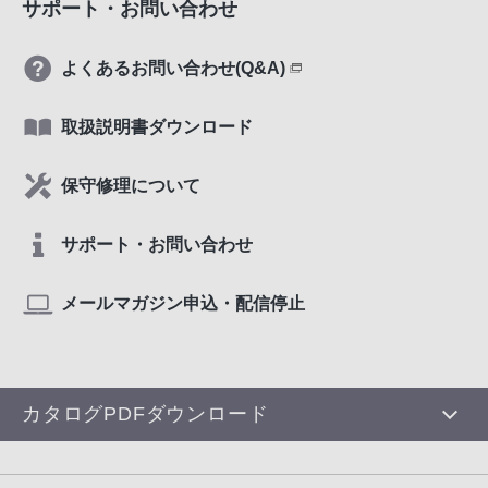
サポート・お問い合わせ
して、許諾ソフトウェアの非独占的かつ譲渡不
能かつ再許諾不能な使用権を許諾します。
お客様は、1台のコンピュータにおいてのみ、許
よくあるお問い合わせ(Q&A)
諾ソフトウェアをダウンロードし、「インスト
ール用の記録媒体」を経由してお客様所有のソ
取扱説明書ダウンロード
ニー製品にインストールし、当該製品において
許諾ソフトウェアを使用することができます。
保守修理について
第２条（権利の制限）
許諾ソフトウェアの使用許諾にあたっては、ソニ
サポート・お問い合わせ
ーが認める場合もしくは適用される法令で明示的
に許されている場合を除いて、以下の制限を受け
るものとします。 お客様は、
メールマガジン申込・配信停止
(1)許諾ソフトウェアの全部又は一部を複製、複写
することはできません。 (2)態様の如何を問わず、
許諾ソフトウェアを改変し、追加し、編集し、削
除し、その他変更することはできません。
カタログPDFダウンロード
(3)許諾ソフトウェアにつき、リバースエンジニア
リング、逆コンパイル、逆アセンブルを行うこと
はできません。
(4)許諾ソフトウェアにつき、有償無償を問わず、