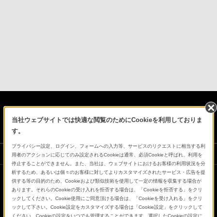
日本
当社ウェブサイトでは快適な閲覧のためにCookieを利用しておりま
す。
プライバシー設定、ログイン、フォームへの入力等、サービスのリクエストに相当する利
ソニーストアでのお買い物にあたって
用者のアクションに応じてのみ設定されるCookieは通常、必須Cookieと呼ばれ、利用を
停止することができません。また、当社は、ウェブサイトにおけるお客様の利用状況を分
析するため、あるいは個々のお客様に対してよりカスタマイズされたサービス・広告を提
供する等の目的のため、Cookieおよび類似技術を使用して一定の情報を収集する場合が
会社情報
採用情報
特約店のご案内
ニュースリリース
あります。それらのCookieの受け入れを拒否する場合は、「Cookieを拒否する」をクリ
環境情報
My Sony 利用規約
ックしてください。Cookie使用にご同意頂ける場合は、「Cookieを受け入れる」をクリ
ックして下さい。Cookie設定をカスタマイズする場合は「Cookie設定」をクリックして
ください。Cookieの設定をいつでも管理することができます。選択したCookieの設定に