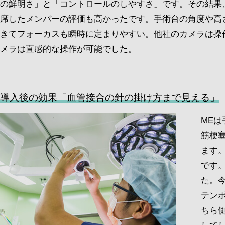
の鮮明さ」と「コントロールのしやすさ」です。その結果
席したメンバーの評価も高かったです。手術台の角度や高
きてフォーカスも瞬時に定まりやすい。他社のカメラは操
メラは直感的な操作が可能でした。
導入後の効果「血管接合の針の掛け方まで見える」
ME
筋梗
ます
です
た。
テン
ちら