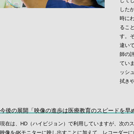
して
した
時に
るこ
す。
違い
師の
てい
ッシ
拭き
今後の展開「映像の進歩は医療教育のスピードを早
現在は、HD（ハイビジョン）で利用していますが、次のス
映像を4Kモニターに映し出すことに加えて、レコーダーに