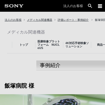
法人のお客様
法人のお客様
メディカル関連機器
評価レポート・事例紹介
飯塚病
メディカル関連機器
医療映像プラット
4K対応手術映像ソ
トップ
フォーム NUCL
商品
リューション
eUS
事例紹介
飯塚病院 様