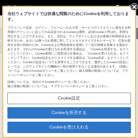
法人のお客様
当社ウェブサイトでは快適な閲覧のためにCookieを利用しておりま
す。
メディカル関連機器
プライバシー設定、ログイン、フォームへの入力等、サービスのリクエストに相当する利
用者のアクションに応じてのみ設定されるCookieは通常、必須Cookieと呼ばれ、利用を
医療映像プラットフォー
4K対応手術映像ソリュ
トップ
商品一覧
ム NUCLeUS
ーション
停止することができません。また、当社は、ウェブサイトにおけるお客様の利用状況を分
析するため、あるいは個々のお客様に対してよりカスタマイズされたサービス・広告を提
供する等の目的のため、Cookieおよび類似技術を使用して一定の情報を収集する場合が
評価レポート・事例紹介
あります。それらのCookieの受け入れを拒否する場合は、「Cookieを拒否する」をクリ
ックしてください。Cookie使用にご同意頂ける場合は、「Cookieを受け入れる」をクリ
ックして下さい。Cookie設定をカスタマイズする場合は「Cookie設定」をクリックして
ください。Cookieの設定をいつでも管理することができます。選択したCookieの設定に
HVO-550MD/SUR
よっては、このウェブサイトの機能の一部が使用できなくなる場合があります。 詳細に
ついては、当社のCookieポリシーをご覧ください。個人情報の取扱いについては、プラ
イバシーポリシーをご覧ください。
メディカルHDレコーダー
HVO-550MD/SUR
詳細については、当社の
Cookieポリシー
をご覧ください。
個人情報の取扱いについては、
プライバシーポリシー
をご覧ください。
Cookie設定
主な仕様
Cookieを拒否する
仕様書・外形寸法図
(232KB)
Cookieを受け入れる
ページトップへ