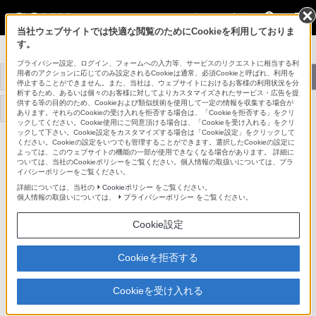
法人のお客様
当社ウェブサイトでは快適な閲覧のためにCookieを利用しておりま
す。
メディカル関連機器
プライバシー設定、ログイン、フォームへの入力等、サービスのリクエストに相当する利
用者のアクションに応じてのみ設定されるCookieは通常、必須Cookieと呼ばれ、利用を
医療映像プラットフォー
4K対応手術映像ソリュ
トップ
商品一覧
ム NUCLeUS
ーション
停止することができません。また、当社は、ウェブサイトにおけるお客様の利用状況を分
析するため、あるいは個々のお客様に対してよりカスタマイズされたサービス・広告を提
供する等の目的のため、Cookieおよび類似技術を使用して一定の情報を収集する場合が
評価レポート・事例紹介
あります。それらのCookieの受け入れを拒否する場合は、「Cookieを拒否する」をクリ
ックしてください。Cookie使用にご同意頂ける場合は、「Cookieを受け入れる」をクリ
ックして下さい。Cookie設定をカスタマイズする場合は「Cookie設定」をクリックして
ください。Cookieの設定をいつでも管理することができます。選択したCookieの設定に
LMD-X550MT
よっては、このウェブサイトの機能の一部が使用できなくなる場合があります。 詳細に
ついては、当社のCookieポリシーをご覧ください。個人情報の取扱いについては、プラ
イバシーポリシーをご覧ください。
3D/2D対応の4K解像度医療用液晶モニター
詳細については、当社の
Cookieポリシー
をご覧ください。
個人情報の取扱いについては、
プライバシーポリシー
をご覧ください。
55型3D対応4K液晶モニター
LMD-X550MT
Cookie設定
販売終了
Cookieを拒否する
オープン価格
Cookieを受け入れる