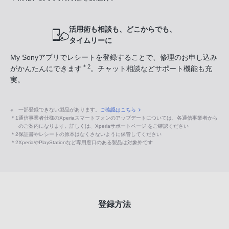
活用術も相談も、どこからでも、
タイムリーに
My Sonyアプリでレシートを登録することで、修理のお申し込み
＊2
がかんたんにできます
。チャット相談などサポート機能も充
実。
※
一部登録できない製品があります。
ご確認はこちら
＊1
通信事業者仕様のXperiaスマートフォンのアップデートについては、各通信事業者から
のご案内になります。詳しくは、Xperiaサポートページ をご確認ください
＊2
保証書やレシートの原本はなくさないように保管してください
＊2
XperiaやPlayStationなど専用窓口のある製品は対象外です
登録方法