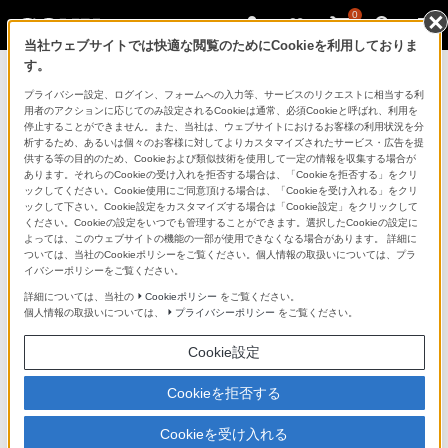
0
当社ウェブサイトでは快適な閲覧のためにCookieを利用しておりま
す。
マイページ
プライバシー設定、ログイン、フォームへの入力等、サービスのリクエストに相当する利
用者のアクションに応じてのみ設定されるCookieは通常、必須Cookieと呼ばれ、利用を
停止することができません。また、当社は、ウェブサイトにおけるお客様の利用状況を分
析するため、あるいは個々のお客様に対してよりカスタマイズされたサービス・広告を提
供する等の目的のため、Cookieおよび類似技術を使用して一定の情報を収集する場合が
あります。それらのCookieの受け入れを拒否する場合は、「Cookieを拒否する」をクリ
ックしてください。Cookie使用にご同意頂ける場合は、「Cookieを受け入れる」をクリ
ックして下さい。Cookie設定をカスタマイズする場合は「Cookie設定」をクリックして
ください。Cookieの設定をいつでも管理することができます。選択したCookieの設定に
「できたらいいな」も
よっては、このウェブサイトの機能の一部が使用できなくなる場合があります。 詳細に
ついては、当社のCookieポリシーをご覧ください。個人情報の取扱いについては、プラ
「安心」も
イバシーポリシーをご覧ください。
詳細については、当社の
Cookieポリシー
をご覧ください。
個人情報の取扱いについては、
プライバシーポリシー
をご覧ください。
Cookie設定
Cookieを拒否する
Cookieを受け入れる