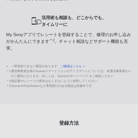
活用術も相談も、どこからでも、
タイムリーに
My Sonyアプリでレシートを登録することで、修理のお申し込み
＊2
がかんたんにできます
。チャット相談などサポート機能も充
実。
※
一部登録できない製品があります。
ご確認はこちら
＊1
通信事業者仕様のXperiaスマートフォンのアップデートについては、各通信事業者から
のご案内になります。詳しくは、Xperiaサポートページ をご確認ください
＊2
保証書やレシートの原本はなくさないように保管してください
＊2
XperiaやPlayStationなど専用窓口のある製品は対象外です
登録方法