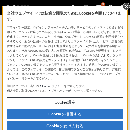
0
当社ウェブサイトでは快適な閲覧のためにCookieを利用しておりま
す。
マイページ
プライバシー設定、ログイン、フォームへの入力等、サービスのリクエストに相当する利
用者のアクションに応じてのみ設定されるCookieは通常、必須Cookieと呼ばれ、利用を
停止することができません。また、当社は、ウェブサイトにおけるお客様の利用状況を分
析するため、あるいは個々のお客様に対してよりカスタマイズされたサービス・広告を提
供する等の目的のため、Cookieおよび類似技術を使用して一定の情報を収集する場合が
あります。それらのCookieの受け入れを拒否する場合は、「Cookieを拒否する」をクリ
ックしてください。Cookie使用にご同意頂ける場合は、「Cookieを受け入れる」をクリ
ックして下さい。Cookie設定をカスタマイズする場合は「Cookie設定」をクリックして
ください。Cookieの設定をいつでも管理することができます。選択したCookieの設定に
「できたらいいな」も
よっては、このウェブサイトの機能の一部が使用できなくなる場合があります。 詳細に
ついては、当社のCookieポリシーをご覧ください。個人情報の取扱いについては、プラ
「安心」も
イバシーポリシーをご覧ください。
詳細については、当社の
Cookieポリシー
をご覧ください。
個人情報の取扱いについては、
プライバシーポリシー
をご覧ください。
Cookie設定
Cookieを拒否する
Cookieを受け入れる