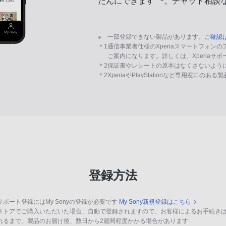
たんにできます
。チャット相談
※
一部登録できない製品があります。
ご確認
＊1
通信事業者仕様のXperiaスマートフォン
ご案内になります。詳しくは、Xperiaサ
＊2
保証書やレシートの原本はなくさないよう
＊2
XperiaやPlayStationなど専用窓口のあ
登録方法
サポート登録にはMy Sonyの登録が必要です
My Sony新規登録はこちら
ストアでご購入いただいた場合、自動で登録されますので、お客様によるお手続き
れるまで、製品のお届け後、数日から2週間程度かかる場合があります