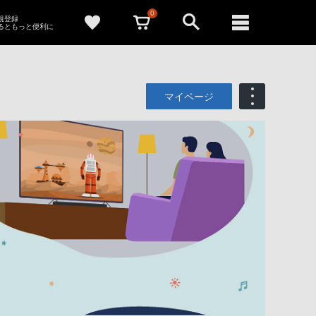
0
新規登録
るともっと便利に
マイページ
も