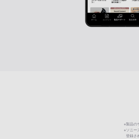
※
製品の
※
ソニー
登録さ