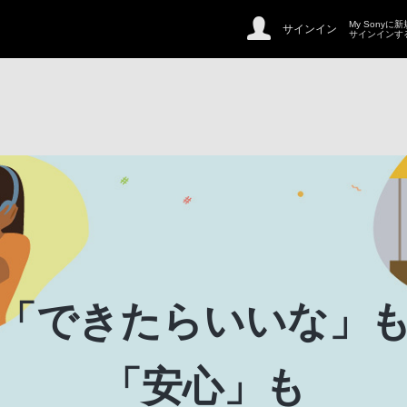
My Sonyに
サインイン
サインインす
「できたらいいな」
「安心」も