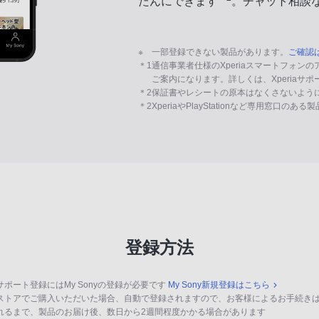
たんにできます
。チャット相談
※
一部登録できない製品があります。
ご確認
＊1
通信事業者仕様のXperiaスマートフォン
ご案内になります。詳しくは、Xperiaサ
＊2
保証書やレシートの原本はなくさないよう
＊2
XperiaやPlayStationなど専用窓口のあ
登録方法
サポート登録にはMy Sonyの登録が必要です
My Sony新規登録はこちら
ストアでご購入いただいた場合、自動で登録されますので、お客様によるお手続き
れるまで、製品のお届け後、数日から2週間程度かかる場合があります