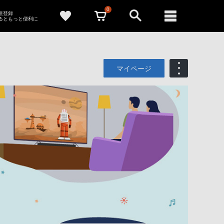
0
新規登録
るともっと便利に
マイページ
も