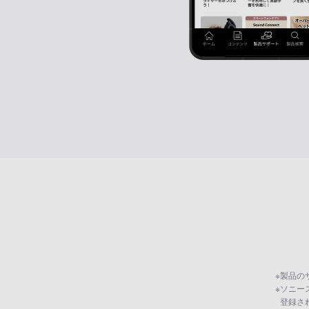
※
製品の
※
ソニー
登録さ