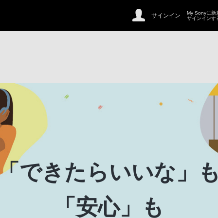
My Sonyに
サインイン
サインインす
「できたらいいな」
「安心」も