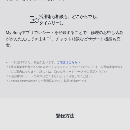
活用術も相談も、どこからでも、
タイムリーに
My Sonyアプリでレシートを登録することで、修理のお申し込み
＊2
がかんたんにできます
。チャット相談などサポート機能も充
実。
※
一部登録できない製品があります。
ご確認はこちら
＊1
通信事業者仕様のXperiaスマートフォンのアップデートについては、各通信事業者から
のご案内になります。詳しくは、Xperiaサポートページ をご確認ください
＊2
保証書やレシートの原本はなくさないように保管してください
＊2
XperiaやPlayStationなど専用窓口のある製品は対象外です
登録方法