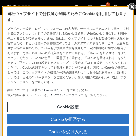
0
当社ウェブサイトでは快適な閲覧のためにCookieを利用しておりま
す。
マイページ
プライバシー設定、ログイン、フォームへの入力等、サービスのリクエストに相当する利
用者のアクションに応じてのみ設定されるCookieは通常、必須Cookieと呼ばれ、利用を
停止することができません。また、当社は、ウェブサイトにおけるお客様の利用状況を分
析するため、あるいは個々のお客様に対してよりカスタマイズされたサービス・広告を提
供する等の目的のため、Cookieおよび類似技術を使用して一定の情報を収集する場合が
あります。それらのCookieの受け入れを拒否する場合は、「Cookieを拒否する」をクリ
ックしてください。Cookie使用にご同意頂ける場合は、「Cookieを受け入れる」をクリ
ックして下さい。Cookie設定をカスタマイズする場合は「Cookie設定」をクリックして
ください。Cookieの設定をいつでも管理することができます。選択したCookieの設定に
「できたらいいな」も
よっては、このウェブサイトの機能の一部が使用できなくなる場合があります。 詳細に
ついては、当社のCookieポリシーをご覧ください。個人情報の取扱いについては、プラ
「安心」も
イバシーポリシーをご覧ください。
詳細については、当社の
Cookieポリシー
をご覧ください。
個人情報の取扱いについては、
プライバシーポリシー
をご覧ください。
Cookie設定
Cookieを拒否する
Cookieを受け入れる