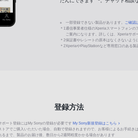
たんにできます
。チャット相談
※
一部登録できない製品があります。
ご確認
＊1
通信事業者仕様のXperiaスマートフォン
ご案内になります。詳しくは、Xperiaサ
＊2
保証書やレシートの原本はなくさないよう
＊2
XperiaやPlayStationなど専用窓口のあ
登録方法
サポート登録にはMy Sonyの登録が必要です
My Sony新規登録はこちら
ストアでご購入いただいた場合、自動で登録されますので、お客様によるお手続き
れるまで、製品のお届け後、数日から2週間程度かかる場合があります