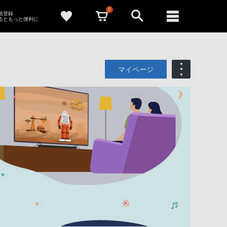
0
新規登録
るともっと便利に
マイページ
も