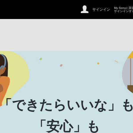
My Sonyに
サインイン
サインインす
「できたらいいな」
「安心」も