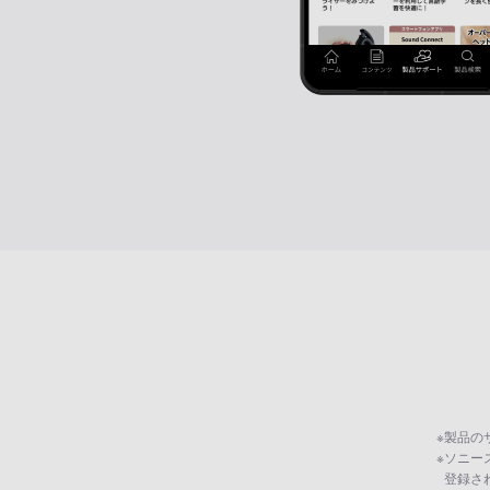
※
製品の
※
ソニー
登録さ