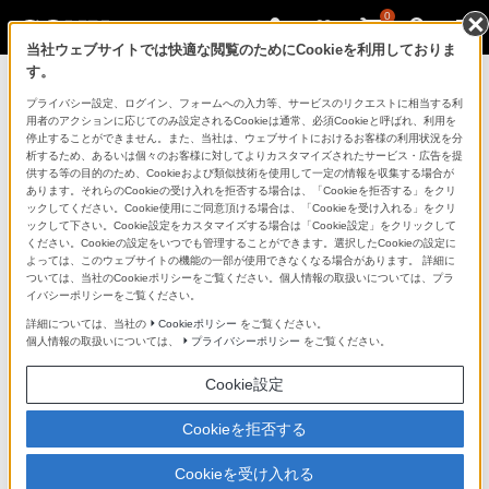
0
当社ウェブサイトでは快適な閲覧のためにCookieを利用しておりま
す。
マイページ
プライバシー設定、ログイン、フォームへの入力等、サービスのリクエストに相当する利
用者のアクションに応じてのみ設定されるCookieは通常、必須Cookieと呼ばれ、利用を
停止することができません。また、当社は、ウェブサイトにおけるお客様の利用状況を分
析するため、あるいは個々のお客様に対してよりカスタマイズされたサービス・広告を提
供する等の目的のため、Cookieおよび類似技術を使用して一定の情報を収集する場合が
あります。それらのCookieの受け入れを拒否する場合は、「Cookieを拒否する」をクリ
ックしてください。Cookie使用にご同意頂ける場合は、「Cookieを受け入れる」をクリ
ックして下さい。Cookie設定をカスタマイズする場合は「Cookie設定」をクリックして
ください。Cookieの設定をいつでも管理することができます。選択したCookieの設定に
「できたらいいな」も
よっては、このウェブサイトの機能の一部が使用できなくなる場合があります。 詳細に
ついては、当社のCookieポリシーをご覧ください。個人情報の取扱いについては、プラ
「安心」も
イバシーポリシーをご覧ください。
詳細については、当社の
Cookieポリシー
をご覧ください。
個人情報の取扱いについては、
プライバシーポリシー
をご覧ください。
Cookie設定
Cookieを拒否する
Cookieを受け入れる