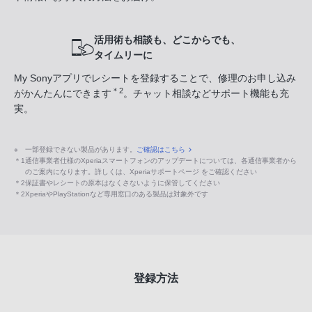
活用術も相談も、どこからでも、
タイムリーに
My Sonyアプリでレシートを登録することで、修理のお申し込み
＊2
がかんたんにできます
。チャット相談などサポート機能も充
実。
※
一部登録できない製品があります。
ご確認はこちら
＊1
通信事業者仕様のXperiaスマートフォンのアップデートについては、各通信事業者から
のご案内になります。詳しくは、Xperiaサポートページ をご確認ください
＊2
保証書やレシートの原本はなくさないように保管してください
＊2
XperiaやPlayStationなど専用窓口のある製品は対象外です
登録方法