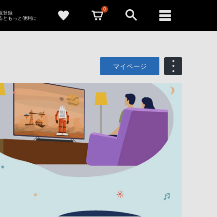
0
新規登録
るともっと便利に
マイページ
も