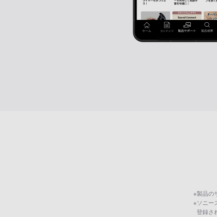
※
製品の
※
ソニー
登録さ