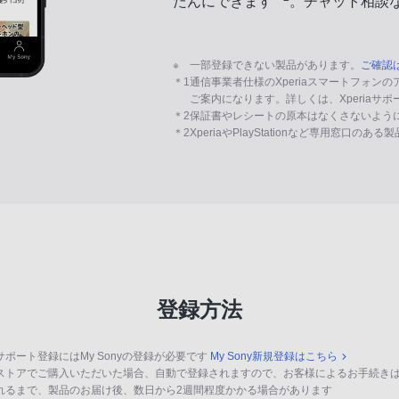
たんにできます
。チャット相談
※
一部登録できない製品があります。
ご確認
＊1
通信事業者仕様のXperiaスマートフォン
ご案内になります。詳しくは、Xperiaサ
＊2
保証書やレシートの原本はなくさないよう
＊2
XperiaやPlayStationなど専用窓口のあ
登録方法
サポート登録にはMy Sonyの登録が必要です
My Sony新規登録はこちら
ストアでご購入いただいた場合、自動で登録されますので、お客様によるお手続き
れるまで、製品のお届け後、数日から2週間程度かかる場合があります