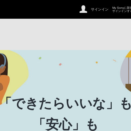
My Sonyに
サインイン
サインインす
「できたらいいな」
「安心」も