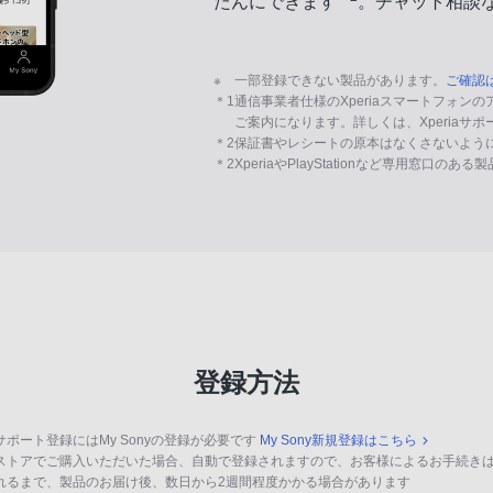
たんにできます
。チャット相談
※
一部登録できない製品があります。
ご確認
＊1
通信事業者仕様のXperiaスマートフォン
ご案内になります。詳しくは、Xperiaサ
＊2
保証書やレシートの原本はなくさないよう
＊2
XperiaやPlayStationなど専用窓口のあ
登録方法
サポート登録にはMy Sonyの登録が必要です
My Sony新規登録はこちら
ストアでご購入いただいた場合、自動で登録されますので、お客様によるお手続き
れるまで、製品のお届け後、数日から2週間程度かかる場合があります