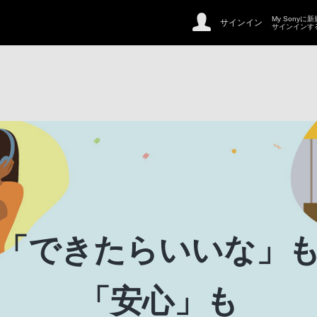
My Sonyに
サインイン
サインインす
「できたらいいな」
「安心」も