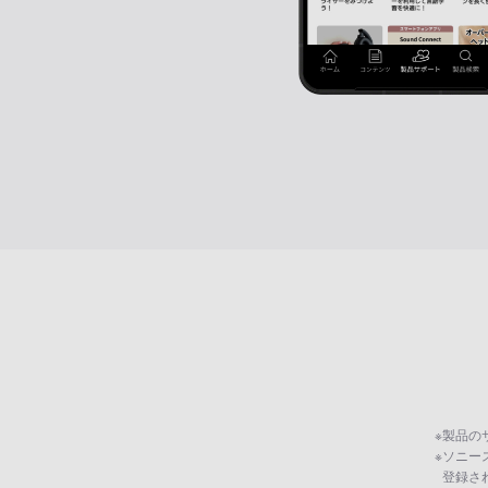
※
製品の
※
ソニー
登録さ