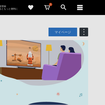
0
新規登録
るともっと便利に
マイページ
も