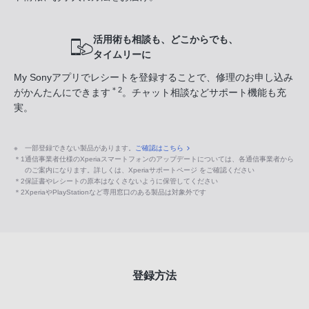
活用術も相談も、どこからでも、
タイムリーに
My Sonyアプリでレシートを登録することで、修理のお申し込み
＊2
がかんたんにできます
。チャット相談などサポート機能も充
実。
※
一部登録できない製品があります。
ご確認はこちら
＊1
通信事業者仕様のXperiaスマートフォンのアップデートについては、各通信事業者から
のご案内になります。詳しくは、Xperiaサポートページ をご確認ください
＊2
保証書やレシートの原本はなくさないように保管してください
＊2
XperiaやPlayStationなど専用窓口のある製品は対象外です
登録方法