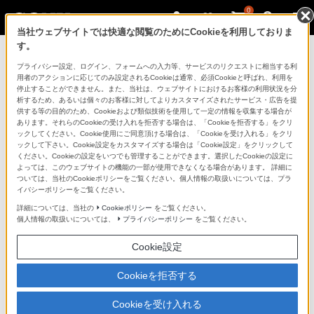
0
当社ウェブサイトでは快適な閲覧のためにCookieを利用しておりま
す。
マイページ
プライバシー設定、ログイン、フォームへの入力等、サービスのリクエストに相当する利
用者のアクションに応じてのみ設定されるCookieは通常、必須Cookieと呼ばれ、利用を
停止することができません。また、当社は、ウェブサイトにおけるお客様の利用状況を分
析するため、あるいは個々のお客様に対してよりカスタマイズされたサービス・広告を提
供する等の目的のため、Cookieおよび類似技術を使用して一定の情報を収集する場合が
あります。それらのCookieの受け入れを拒否する場合は、「Cookieを拒否する」をクリ
ックしてください。Cookie使用にご同意頂ける場合は、「Cookieを受け入れる」をクリ
ックして下さい。Cookie設定をカスタマイズする場合は「Cookie設定」をクリックして
ください。Cookieの設定をいつでも管理することができます。選択したCookieの設定に
「できたらいいな」も
よっては、このウェブサイトの機能の一部が使用できなくなる場合があります。 詳細に
ついては、当社のCookieポリシーをご覧ください。個人情報の取扱いについては、プラ
「安心」も
イバシーポリシーをご覧ください。
詳細については、当社の
Cookieポリシー
をご覧ください。
個人情報の取扱いについては、
プライバシーポリシー
をご覧ください。
Cookie設定
Cookieを拒否する
Cookieを受け入れる