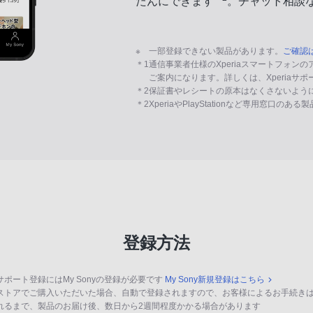
たんにできます
。チャット相談
※
一部登録できない製品があります。
ご確認
＊1
通信事業者仕様のXperiaスマートフォン
ご案内になります。詳しくは、Xperiaサ
＊2
保証書やレシートの原本はなくさないよう
＊2
XperiaやPlayStationなど専用窓口のあ
登録方法
サポート登録にはMy Sonyの登録が必要です
My Sony新規登録はこちら
ストアでご購入いただいた場合、自動で登録されますので、お客様によるお手続き
れるまで、製品のお届け後、数日から2週間程度かかる場合があります