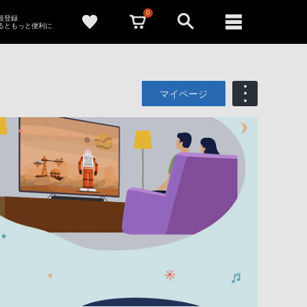
0
新規登録
るともっと便利に
マイページ
も