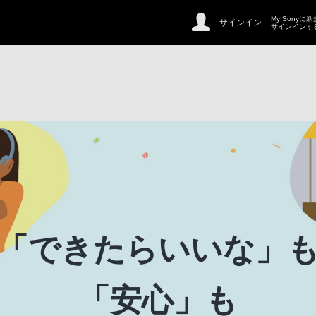
My Sonyに
サインイン
サインインす
「できたらいいな」
「安心」も