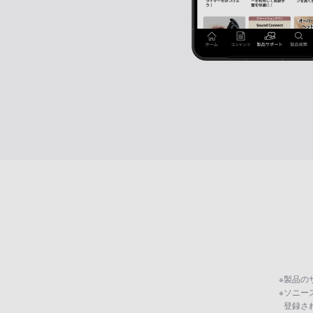
※
製品の
※
ソニー
登録さ