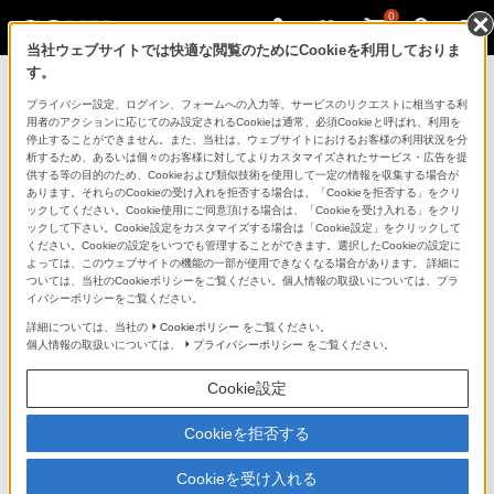
0
当社ウェブサイトでは快適な閲覧のためにCookieを利用しておりま
す。
マイページ
プライバシー設定、ログイン、フォームへの入力等、サービスのリクエストに相当する利
用者のアクションに応じてのみ設定されるCookieは通常、必須Cookieと呼ばれ、利用を
停止することができません。また、当社は、ウェブサイトにおけるお客様の利用状況を分
析するため、あるいは個々のお客様に対してよりカスタマイズされたサービス・広告を提
供する等の目的のため、Cookieおよび類似技術を使用して一定の情報を収集する場合が
あります。それらのCookieの受け入れを拒否する場合は、「Cookieを拒否する」をクリ
ックしてください。Cookie使用にご同意頂ける場合は、「Cookieを受け入れる」をクリ
ックして下さい。Cookie設定をカスタマイズする場合は「Cookie設定」をクリックして
ください。Cookieの設定をいつでも管理することができます。選択したCookieの設定に
「できたらいいな」も
よっては、このウェブサイトの機能の一部が使用できなくなる場合があります。 詳細に
ついては、当社のCookieポリシーをご覧ください。個人情報の取扱いについては、プラ
「安心」も
イバシーポリシーをご覧ください。
詳細については、当社の
Cookieポリシー
をご覧ください。
個人情報の取扱いについては、
プライバシーポリシー
をご覧ください。
Cookie設定
Cookieを拒否する
Cookieを受け入れる