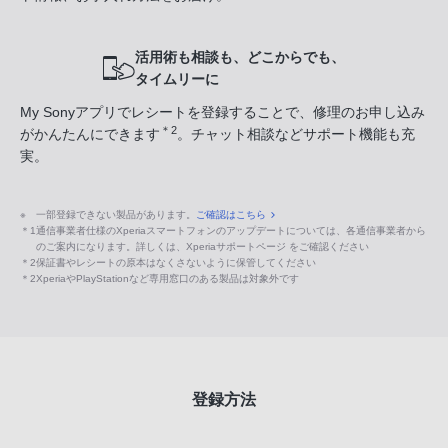
活用術も相談も、どこからでも、
タイムリーに
My Sonyアプリでレシートを登録することで、修理のお申し込み
＊2
がかんたんにできます
。チャット相談などサポート機能も充
実。
※
一部登録できない製品があります。
ご確認はこちら
＊1
通信事業者仕様のXperiaスマートフォンのアップデートについては、各通信事業者から
のご案内になります。詳しくは、Xperiaサポートページ をご確認ください
＊2
保証書やレシートの原本はなくさないように保管してください
＊2
XperiaやPlayStationなど専用窓口のある製品は対象外です
登録方法