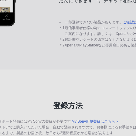
たんにできます
。チャット相談
※
一部登録できない製品があります。
ご確認
＊1
通信事業者仕様のXperiaスマートフォン
ご案内になります。詳しくは、Xperiaサ
＊2
保証書やレシートの原本はなくさないよう
＊2
XperiaやPlayStationなど専用窓口のあ
登録方法
サポート登録にはMy Sonyの登録が必要です
My Sony新規登録はこちら
ストアでご購入いただいた場合、自動で登録されますので、お客様によるお手続き
れるまで、製品のお届け後、数日から2週間程度かかる場合があります