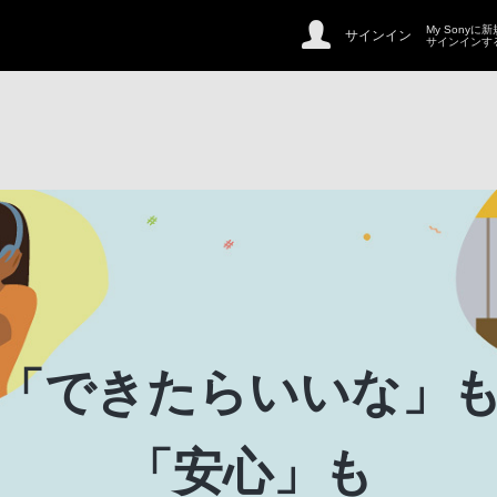
My Sonyに
サインイン
サインインす
「できたらいいな」
「安心」も