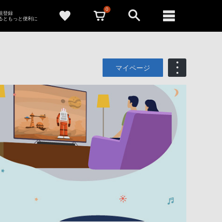
0
新規登録
るともっと便利に
マイページ
も