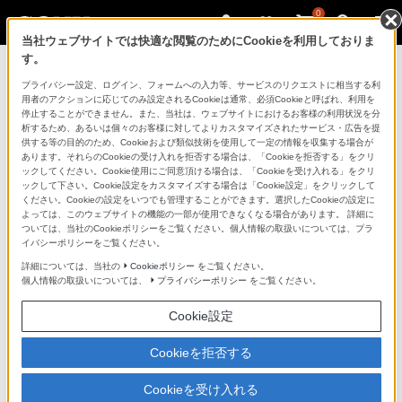
0
当社ウェブサイトでは快適な閲覧のためにCookieを利用しておりま
す。
マイページ
プライバシー設定、ログイン、フォームへの入力等、サービスのリクエストに相当する利
用者のアクションに応じてのみ設定されるCookieは通常、必須Cookieと呼ばれ、利用を
停止することができません。また、当社は、ウェブサイトにおけるお客様の利用状況を分
析するため、あるいは個々のお客様に対してよりカスタマイズされたサービス・広告を提
供する等の目的のため、Cookieおよび類似技術を使用して一定の情報を収集する場合が
あります。それらのCookieの受け入れを拒否する場合は、「Cookieを拒否する」をクリ
ックしてください。Cookie使用にご同意頂ける場合は、「Cookieを受け入れる」をクリ
ックして下さい。Cookie設定をカスタマイズする場合は「Cookie設定」をクリックして
ください。Cookieの設定をいつでも管理することができます。選択したCookieの設定に
「できたらいいな」も
よっては、このウェブサイトの機能の一部が使用できなくなる場合があります。 詳細に
ついては、当社のCookieポリシーをご覧ください。個人情報の取扱いについては、プラ
「安心」も
イバシーポリシーをご覧ください。
詳細については、当社の
Cookieポリシー
をご覧ください。
個人情報の取扱いについては、
プライバシーポリシー
をご覧ください。
Cookie設定
Cookieを拒否する
Cookieを受け入れる