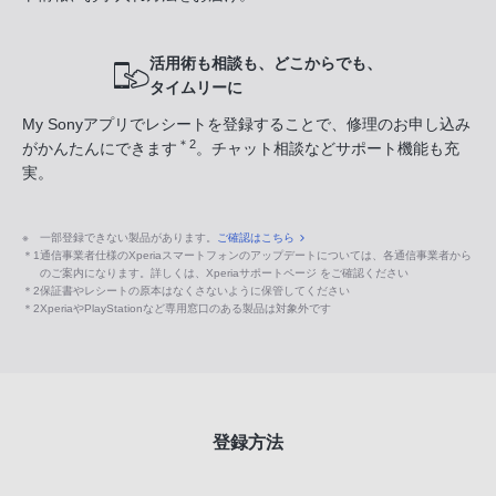
活用術も相談も、どこからでも、
タイムリーに
My Sonyアプリでレシートを登録することで、修理のお申し込み
＊2
がかんたんにできます
。チャット相談などサポート機能も充
実。
※
一部登録できない製品があります。
ご確認はこちら
＊1
通信事業者仕様のXperiaスマートフォンのアップデートについては、各通信事業者から
のご案内になります。詳しくは、Xperiaサポートページ をご確認ください
＊2
保証書やレシートの原本はなくさないように保管してください
＊2
XperiaやPlayStationなど専用窓口のある製品は対象外です
登録方法