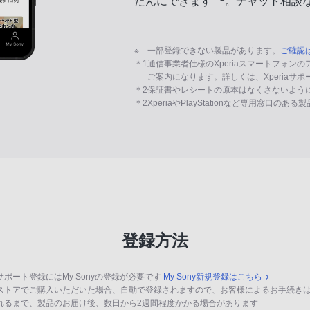
たんにできます
。チャット相談
※
一部登録できない製品があります。
ご確認
＊1
通信事業者仕様のXperiaスマートフォン
ご案内になります。詳しくは、Xperiaサ
＊2
保証書やレシートの原本はなくさないよう
＊2
XperiaやPlayStationなど専用窓口のあ
登録方法
サポート登録にはMy Sonyの登録が必要です
My Sony新規登録はこちら
ストアでご購入いただいた場合、自動で登録されますので、お客様によるお手続き
れるまで、製品のお届け後、数日から2週間程度かかる場合があります