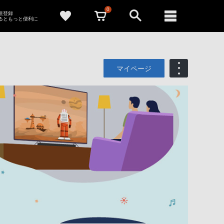
0
新規登録
るともっと便利に
マイページ
も