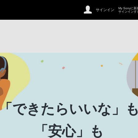
My Sonyに
サインイン
サインインす
「できたらいいな」
「安心」も