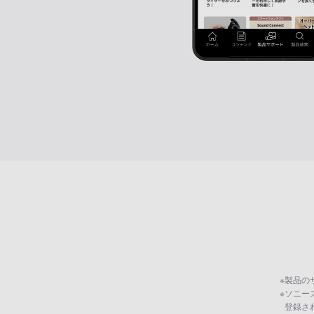
※
製品の
※
ソニー
登録さ