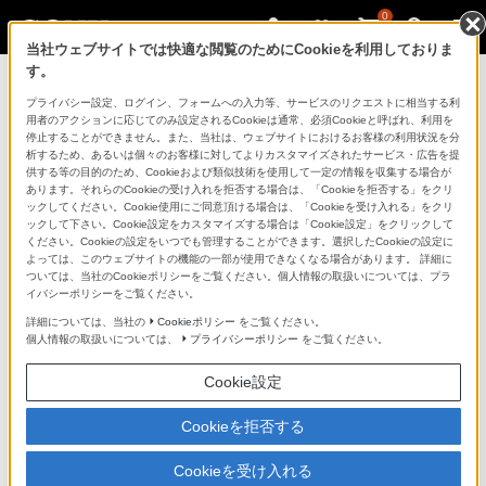
0
当社ウェブサイトでは快適な閲覧のためにCookieを利用しておりま
す。
マイページ
プライバシー設定、ログイン、フォームへの入力等、サービスのリクエストに相当する利
用者のアクションに応じてのみ設定されるCookieは通常、必須Cookieと呼ばれ、利用を
停止することができません。また、当社は、ウェブサイトにおけるお客様の利用状況を分
析するため、あるいは個々のお客様に対してよりカスタマイズされたサービス・広告を提
供する等の目的のため、Cookieおよび類似技術を使用して一定の情報を収集する場合が
あります。それらのCookieの受け入れを拒否する場合は、「Cookieを拒否する」をクリ
ックしてください。Cookie使用にご同意頂ける場合は、「Cookieを受け入れる」をクリ
ックして下さい。Cookie設定をカスタマイズする場合は「Cookie設定」をクリックして
ください。Cookieの設定をいつでも管理することができます。選択したCookieの設定に
「できたらいいな」も
よっては、このウェブサイトの機能の一部が使用できなくなる場合があります。 詳細に
ついては、当社のCookieポリシーをご覧ください。個人情報の取扱いについては、プラ
「安心」も
イバシーポリシーをご覧ください。
詳細については、当社の
Cookieポリシー
をご覧ください。
個人情報の取扱いについては、
プライバシーポリシー
をご覧ください。
Cookie設定
Cookieを拒否する
Cookieを受け入れる