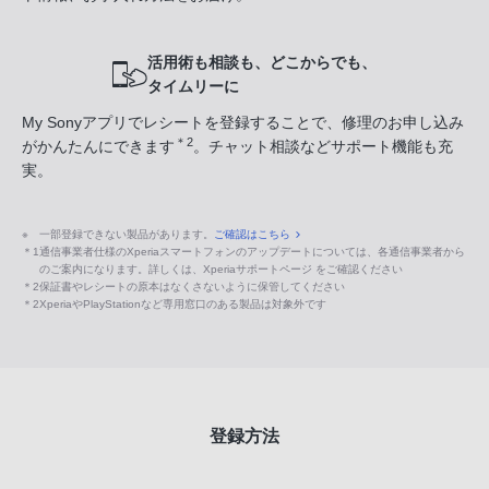
活用術も相談も、どこからでも、
タイムリーに
My Sonyアプリでレシートを登録することで、修理のお申し込み
＊2
がかんたんにできます
。チャット相談などサポート機能も充
実。
※
一部登録できない製品があります。
ご確認はこちら
＊1
通信事業者仕様のXperiaスマートフォンのアップデートについては、各通信事業者から
のご案内になります。詳しくは、Xperiaサポートページ をご確認ください
＊2
保証書やレシートの原本はなくさないように保管してください
＊2
XperiaやPlayStationなど専用窓口のある製品は対象外です
登録方法