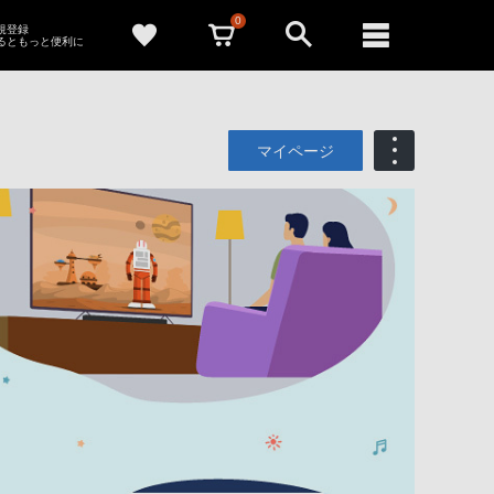
0
新規登録
るともっと便利に
マイページ
も