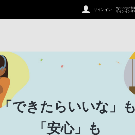
My Sonyに
サインイン
サインインす
「できたらいいな」
「安心」も