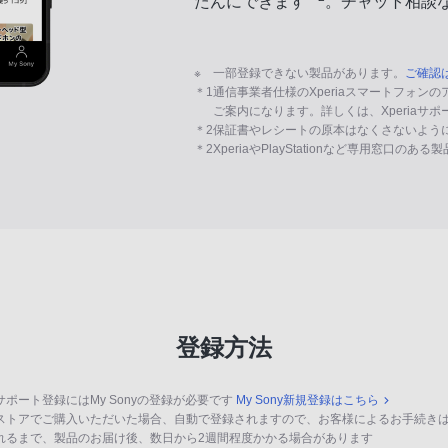
たんにできます
。チャット相談
※
一部登録できない製品があります。
ご確認
＊1
通信事業者仕様のXperiaスマートフォン
ご案内になります。詳しくは、Xperiaサ
＊2
保証書やレシートの原本はなくさないよう
＊2
XperiaやPlayStationなど専用窓口のあ
登録方法
サポート登録にはMy Sonyの登録が必要です
My Sony新規登録はこちら
ストアでご購入いただいた場合、自動で登録されますので、お客様によるお手続き
れるまで、製品のお届け後、数日から2週間程度かかる場合があります