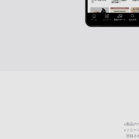
※
製品の
※
ソニー
登録さ